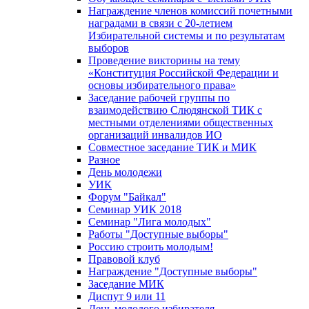
Награждение членов комиссий почетными
наградами в связи с 20-летием
Избирательной системы и по результатам
выборов
Проведение викторины на тему
«Конституция Российской Федерации и
основы избирательного права»
Заседание рабочей группы по
взаимодействию Слюдянской ТИК с
местными отделениями общественных
организаций инвалидов ИО
Совместное заседание ТИК и МИК
Разное
День молодежи
УИК
Форум "Байкал"
Семинар УИК 2018
Семинар "Лига молодых"
Работы "Доступные выборы"
Россию строить молодым!
Правовой клуб
Награждение "Доступные выборы"
Заседание МИК
Диспут 9 или 11
День молодого избирателя