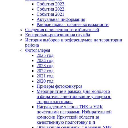
События 2023
События 2022
События 2021
Актуальная информация
Равные права - равные возможности
Сведения о численности избирателей
Контрольно-ревизионная служба
История выборов и референдумов на территории
района
Фотогалерея
2025 год
2024 год
2023 год
2022 год
2021 год
2020 год
Призеры фотоконкурса
Мероприятие в рамках Дня молодого
избирателя: анкетирование учащихся-
старшеклассников
Награждение членов ТИК и УИК
почетными наградами Избирательной
комиссии Иркутской области за
качественную подготовку и п
Обучающие семинары с членами УИК