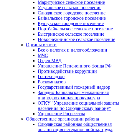
Маритуйское сельское поселение
Утуликское сельское поселение
Слюдянское городское поселение
Байкальское городское поселение
Култукское городское поселение
Портбайкальское сельское поселение
Быстринское сельское поселение
Новоснежнинское сельское поселение
Органы власти
Все о налогах и налогообложении
МЧС
Отдел МВД
Управление Пенсионного фонда РФ
Противодействие коррупции
Гостехнадзор
Роскомнадзор
Государственный пожарный надзор
Западно-Байкальская межрайонная
природоохранная прокуратура
ОГКУ "Управление социальной защиты
населения по Слюдянскому району"
Управление Росреестра
Общественные организации района
Слюдянская районная общественная
организация ветеранов войны, труда,