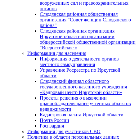
вооруженных сил и правоохранительных
органов
Слюдянская районная общественная
организация "Совет женщин Слюдянского
района"
Слюдянская районная организация
Иркутской областной организации
общероссийской общественной организации
"Всероссийское о
Информация для населения
Информация о деятельности органов
местного самоуправления
Управление Росреестра по Иркутской
области
Слюдянский филиал областного
государственного казенного учреждения
«Кадровый центр Иркутской области»
Проекты решения о выявлении
правообладателя ранее учтенных объектов
недвижимости
Кадастровая палата Иркутской области
Почта России
Росгвардия
Информация для участников СВО
Политика в области персональных данных