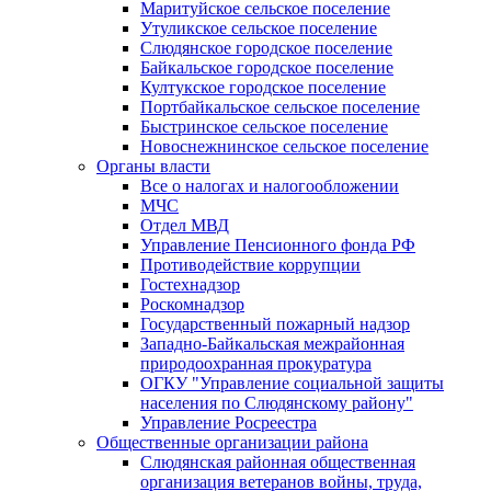
Маритуйское сельское поселение
Утуликское сельское поселение
Слюдянское городское поселение
Байкальское городское поселение
Култукское городское поселение
Портбайкальское сельское поселение
Быстринское сельское поселение
Новоснежнинское сельское поселение
Органы власти
Все о налогах и налогообложении
МЧС
Отдел МВД
Управление Пенсионного фонда РФ
Противодействие коррупции
Гостехнадзор
Роскомнадзор
Государственный пожарный надзор
Западно-Байкальская межрайонная
природоохранная прокуратура
ОГКУ "Управление социальной защиты
населения по Слюдянскому району"
Управление Росреестра
Общественные организации района
Слюдянская районная общественная
организация ветеранов войны, труда,