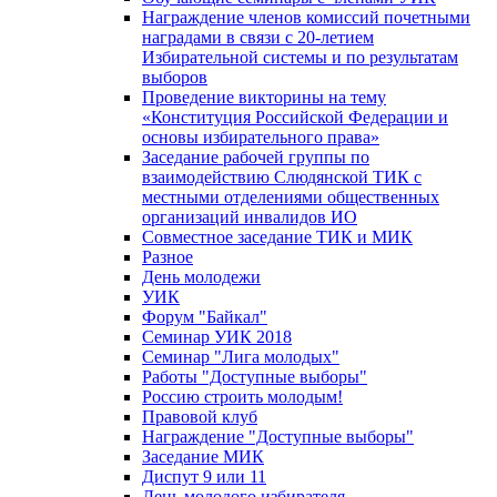
Награждение членов комиссий почетными
наградами в связи с 20-летием
Избирательной системы и по результатам
выборов
Проведение викторины на тему
«Конституция Российской Федерации и
основы избирательного права»
Заседание рабочей группы по
взаимодействию Слюдянской ТИК с
местными отделениями общественных
организаций инвалидов ИО
Совместное заседание ТИК и МИК
Разное
День молодежи
УИК
Форум "Байкал"
Семинар УИК 2018
Семинар "Лига молодых"
Работы "Доступные выборы"
Россию строить молодым!
Правовой клуб
Награждение "Доступные выборы"
Заседание МИК
Диспут 9 или 11
День молодого избирателя