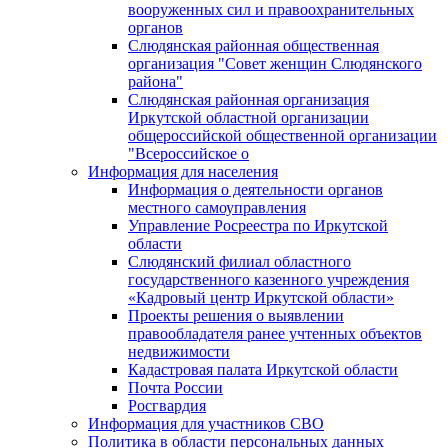
вооруженных сил и правоохранительных
органов
Слюдянская районная общественная
организация "Совет женщин Слюдянского
района"
Слюдянская районная организация
Иркутской областной организации
общероссийской общественной организации
"Всероссийское о
Информация для населения
Информация о деятельности органов
местного самоуправления
Управление Росреестра по Иркутской
области
Слюдянский филиал областного
государственного казенного учреждения
«Кадровый центр Иркутской области»
Проекты решения о выявлении
правообладателя ранее учтенных объектов
недвижимости
Кадастровая палата Иркутской области
Почта России
Росгвардия
Информация для участников СВО
Политика в области персональных данных