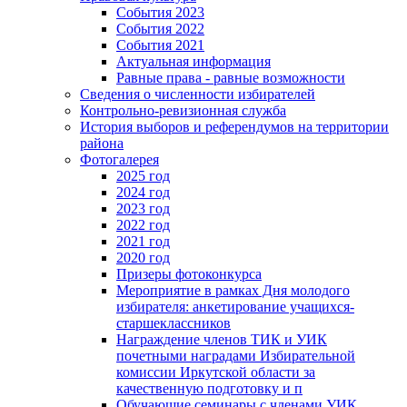
События 2023
События 2022
События 2021
Актуальная информация
Равные права - равные возможности
Сведения о численности избирателей
Контрольно-ревизионная служба
История выборов и референдумов на территории
района
Фотогалерея
2025 год
2024 год
2023 год
2022 год
2021 год
2020 год
Призеры фотоконкурса
Мероприятие в рамках Дня молодого
избирателя: анкетирование учащихся-
старшеклассников
Награждение членов ТИК и УИК
почетными наградами Избирательной
комиссии Иркутской области за
качественную подготовку и п
Обучающие семинары с членами УИК