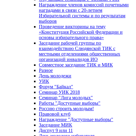
Награждение членов комиссий почетными
наградами в связи с 20-летием
Избирательной системы и по результатам
выборов
Проведение викторины на тему
«Конституция Российской Федерации и
основы избирательного права»
Заседание рабочей группы по
взаимодействию Слюдянской ТИК с
местными отделениями общественных
организаций инвалидов ИО
Совместное заседание ТИК и МИК
Разное
День молодежи
УИК
Форум "Байкал"
Семинар УИК 2018
Семинар "Лига молодых"
Работы "Доступные выборы"
Россию строить молодым!
Правовой клуб
Награждение "Доступные выборы"
Заседание МИК
Диспут 9 или 11
День молодого избирателя