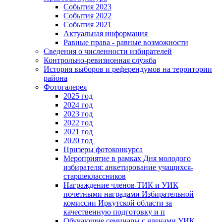
События 2023
События 2022
События 2021
Актуальная информация
Равные права - равные возможности
Сведения о численности избирателей
Контрольно-ревизионная служба
История выборов и референдумов на территории
района
Фотогалерея
2025 год
2024 год
2023 год
2022 год
2021 год
2020 год
Призеры фотоконкурса
Мероприятие в рамках Дня молодого
избирателя: анкетирование учащихся-
старшеклассников
Награждение членов ТИК и УИК
почетными наградами Избирательной
комиссии Иркутской области за
качественную подготовку и п
Обучающие семинары с членами УИК