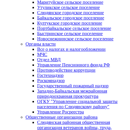
Маритуйское сельское поселение
Утуликское сельское поселение
Слюдянское городское поселение
Байкальское городское поселение
Култукское городское поселение
Портбайкальское сельское поселение
Быстринское сельское поселение
Новоснежнинское сельское поселение
Органы власти
Все о налогах и налогообложении
МЧС
Отдел МВД
Управление Пенсионного фонда РФ
Противодействие коррупции
Гостехнадзор
Роскомнадзор
Государственный пожарный надзор
Западно-Байкальская межрайонная
природоохранная прокуратура
ОГКУ "Управление социальной защиты
населения по Слюдянскому району"
Управление Росреестра
Общественные организации района
Слюдянская районная общественная
организация ветеранов войны, труда,