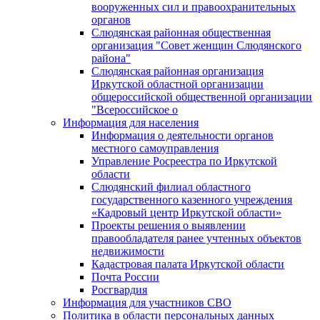
вооруженных сил и правоохранительных
органов
Слюдянская районная общественная
организация "Совет женщин Слюдянского
района"
Слюдянская районная организация
Иркутской областной организации
общероссийской общественной организации
"Всероссийское о
Информация для населения
Информация о деятельности органов
местного самоуправления
Управление Росреестра по Иркутской
области
Слюдянский филиал областного
государственного казенного учреждения
«Кадровый центр Иркутской области»
Проекты решения о выявлении
правообладателя ранее учтенных объектов
недвижимости
Кадастровая палата Иркутской области
Почта России
Росгвардия
Информация для участников СВО
Политика в области персональных данных