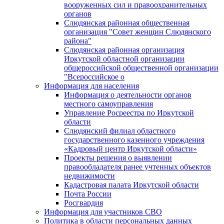
вооруженных сил и правоохранительных
органов
Слюдянская районная общественная
организация "Совет женщин Слюдянского
района"
Слюдянская районная организация
Иркутской областной организации
общероссийской общественной организации
"Всероссийское о
Информация для населения
Информация о деятельности органов
местного самоуправления
Управление Росреестра по Иркутской
области
Слюдянский филиал областного
государственного казенного учреждения
«Кадровый центр Иркутской области»
Проекты решения о выявлении
правообладателя ранее учтенных объектов
недвижимости
Кадастровая палата Иркутской области
Почта России
Росгвардия
Информация для участников СВО
Политика в области персональных данных