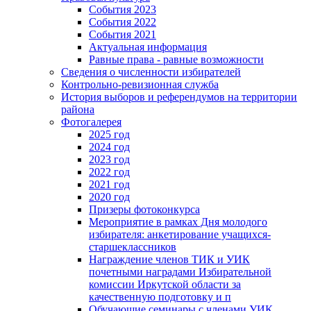
События 2023
События 2022
События 2021
Актуальная информация
Равные права - равные возможности
Сведения о численности избирателей
Контрольно-ревизионная служба
История выборов и референдумов на территории
района
Фотогалерея
2025 год
2024 год
2023 год
2022 год
2021 год
2020 год
Призеры фотоконкурса
Мероприятие в рамках Дня молодого
избирателя: анкетирование учащихся-
старшеклассников
Награждение членов ТИК и УИК
почетными наградами Избирательной
комиссии Иркутской области за
качественную подготовку и п
Обучающие семинары с членами УИК