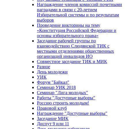
Награждение членов комиссий почетными
наградами в связи с 20-летием
Избирательной системы и по результатам
выборов
Проведение викторины на тему
«Конституция Российской Федерации и
основы избирательного права»
Заседание рабочей группы по
взаимодействию Слюдянской ТИК с
местными отделениями общественных
организаций инвалидов ИО
Совместное заседание ТИК и МИК
Разное
День молодежи
УИК
Форум "Байкал"
Семинар УИК 2018
Семинар "Лига молодых"
Работы "Доступные выборы"
Россию строить молодым!
Правовой клуб
Награждение "Доступные выборы"
Заседание МИК
Диспут 9 или 11
День молодого избирателя