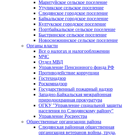
Маритуйское сельское поселение
Утуликское сельское поселение
Слюдянское городское поселение
Байкальское городское поселение
Култукское городское поселение
Портбайкальское сельское поселение
Быстринское сельское поселение
Новоснежнинское сельское поселение
Органы власти
Все о налогах и налогообложении
МЧС
Отдел МВД
Управление Пенсионного фонда РФ
Противодействие коррупции
Гостехнадзор
Роскомнадзор
Государственный пожарный надзор
Западно-Байкальская межрайонная
природоохранная прокуратура
ОГКУ "Управление социальной защиты
населения по Слюдянскому району"
Управление Росреестра
Общественные организации района
Слюдянская районная общественная
организация ветеранов войны, труда,