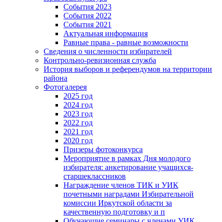
События 2023
События 2022
События 2021
Актуальная информация
Равные права - равные возможности
Сведения о численности избирателей
Контрольно-ревизионная служба
История выборов и референдумов на территории
района
Фотогалерея
2025 год
2024 год
2023 год
2022 год
2021 год
2020 год
Призеры фотоконкурса
Мероприятие в рамках Дня молодого
избирателя: анкетирование учащихся-
старшеклассников
Награждение членов ТИК и УИК
почетными наградами Избирательной
комиссии Иркутской области за
качественную подготовку и п
Обучающие семинары с членами УИК