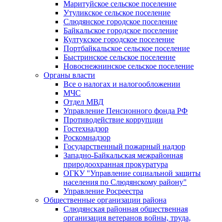
Маритуйское сельское поселение
Утуликское сельское поселение
Слюдянское городское поселение
Байкальское городское поселение
Култукское городское поселение
Портбайкальское сельское поселение
Быстринское сельское поселение
Новоснежнинское сельское поселение
Органы власти
Все о налогах и налогообложении
МЧС
Отдел МВД
Управление Пенсионного фонда РФ
Противодействие коррупции
Гостехнадзор
Роскомнадзор
Государственный пожарный надзор
Западно-Байкальская межрайонная
природоохранная прокуратура
ОГКУ "Управление социальной защиты
населения по Слюдянскому району"
Управление Росреестра
Общественные организации района
Слюдянская районная общественная
организация ветеранов войны, труда,