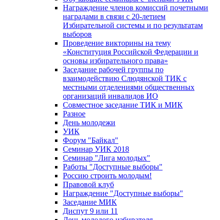
Награждение членов комиссий почетными
наградами в связи с 20-летием
Избирательной системы и по результатам
выборов
Проведение викторины на тему
«Конституция Российской Федерации и
основы избирательного права»
Заседание рабочей группы по
взаимодействию Слюдянской ТИК с
местными отделениями общественных
организаций инвалидов ИО
Совместное заседание ТИК и МИК
Разное
День молодежи
УИК
Форум "Байкал"
Семинар УИК 2018
Семинар "Лига молодых"
Работы "Доступные выборы"
Россию строить молодым!
Правовой клуб
Награждение "Доступные выборы"
Заседание МИК
Диспут 9 или 11
День молодого избирателя