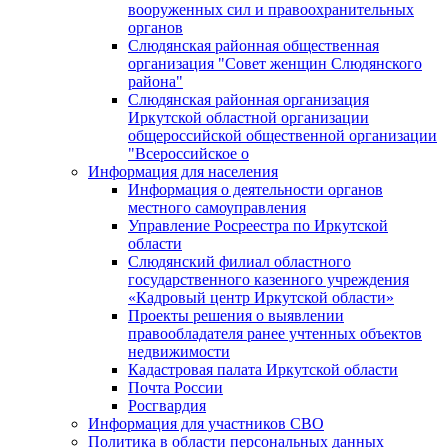
вооруженных сил и правоохранительных
органов
Слюдянская районная общественная
организация "Совет женщин Слюдянского
района"
Слюдянская районная организация
Иркутской областной организации
общероссийской общественной организации
"Всероссийское о
Информация для населения
Информация о деятельности органов
местного самоуправления
Управление Росреестра по Иркутской
области
Слюдянский филиал областного
государственного казенного учреждения
«Кадровый центр Иркутской области»
Проекты решения о выявлении
правообладателя ранее учтенных объектов
недвижимости
Кадастровая палата Иркутской области
Почта России
Росгвардия
Информация для участников СВО
Политика в области персональных данных