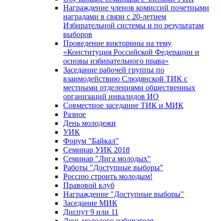
Награждение членов комиссий почетными
наградами в связи с 20-летием
Избирательной системы и по результатам
выборов
Проведение викторины на тему
«Конституция Российской Федерации и
основы избирательного права»
Заседание рабочей группы по
взаимодействию Слюдянской ТИК с
местными отделениями общественных
организаций инвалидов ИО
Совместное заседание ТИК и МИК
Разное
День молодежи
УИК
Форум "Байкал"
Семинар УИК 2018
Семинар "Лига молодых"
Работы "Доступные выборы"
Россию строить молодым!
Правовой клуб
Награждение "Доступные выборы"
Заседание МИК
Диспут 9 или 11
День молодого избирателя