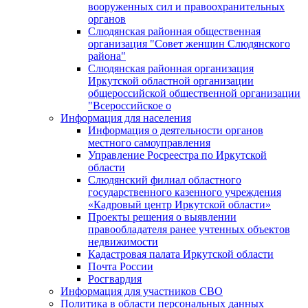
вооруженных сил и правоохранительных
органов
Слюдянская районная общественная
организация "Совет женщин Слюдянского
района"
Слюдянская районная организация
Иркутской областной организации
общероссийской общественной организации
"Всероссийское о
Информация для населения
Информация о деятельности органов
местного самоуправления
Управление Росреестра по Иркутской
области
Слюдянский филиал областного
государственного казенного учреждения
«Кадровый центр Иркутской области»
Проекты решения о выявлении
правообладателя ранее учтенных объектов
недвижимости
Кадастровая палата Иркутской области
Почта России
Росгвардия
Информация для участников СВО
Политика в области персональных данных