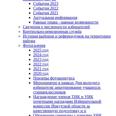
События 2023
События 2022
События 2021
Актуальная информация
Равные права - равные возможности
Сведения о численности избирателей
Контрольно-ревизионная служба
История выборов и референдумов на территории
района
Фотогалерея
2025 год
2024 год
2023 год
2022 год
2021 год
2020 год
Призеры фотоконкурса
Мероприятие в рамках Дня молодого
избирателя: анкетирование учащихся-
старшеклассников
Награждение членов ТИК и УИК
почетными наградами Избирательной
комиссии Иркутской области за
качественную подготовку и п
Обучающие семинары с членами УИК