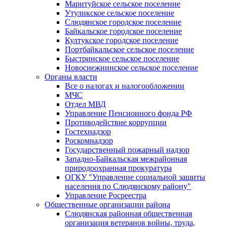
Маритуйское сельское поселение
Утуликское сельское поселение
Слюдянское городское поселение
Байкальское городское поселение
Култукское городское поселение
Портбайкальское сельское поселение
Быстринское сельское поселение
Новоснежнинское сельское поселение
Органы власти
Все о налогах и налогообложении
МЧС
Отдел МВД
Управление Пенсионного фонда РФ
Противодействие коррупции
Гостехнадзор
Роскомнадзор
Государственный пожарный надзор
Западно-Байкальская межрайонная
природоохранная прокуратура
ОГКУ "Управление социальной защиты
населения по Слюдянскому району"
Управление Росреестра
Общественные организации района
Слюдянская районная общественная
организация ветеранов войны, труда,