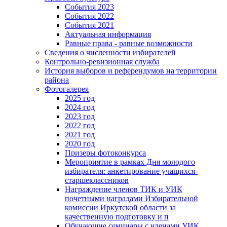
События 2023
События 2022
События 2021
Актуальная информация
Равные права - равные возможности
Сведения о численности избирателей
Контрольно-ревизионная служба
История выборов и референдумов на территории
района
Фотогалерея
2025 год
2024 год
2023 год
2022 год
2021 год
2020 год
Призеры фотоконкурса
Мероприятие в рамках Дня молодого
избирателя: анкетирование учащихся-
старшеклассников
Награждение членов ТИК и УИК
почетными наградами Избирательной
комиссии Иркутской области за
качественную подготовку и п
Обучающие семинары с членами УИК