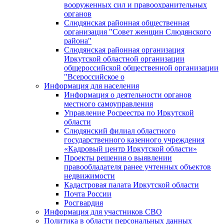
вооруженных сил и правоохранительных
органов
Слюдянская районная общественная
организация "Совет женщин Слюдянского
района"
Слюдянская районная организация
Иркутской областной организации
общероссийской общественной организации
"Всероссийское о
Информация для населения
Информация о деятельности органов
местного самоуправления
Управление Росреестра по Иркутской
области
Слюдянский филиал областного
государственного казенного учреждения
«Кадровый центр Иркутской области»
Проекты решения о выявлении
правообладателя ранее учтенных объектов
недвижимости
Кадастровая палата Иркутской области
Почта России
Росгвардия
Информация для участников СВО
Политика в области персональных данных