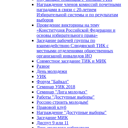
Награждение членов комиссий почетными
наградами в связи с 20-летием
Избирательной системы и по результатам
выборов
Проведение викторины на тему
«Конституция Российской Федерации и
основы избирательного права»
Заседание рабочей группы по
взаимодействию Слюдянской ТИК с
местными отделениями общественных
организаций инвалидов ИО
Совместное заседание ТИК и МИК
Разное
День молодежи
УИК
Форум "Байкал"
Семинар УИК 2018
Семинар "Лига молодых"
Работы "Доступные выборы"
Россию строить молодым!
Правовой клуб
Награждение "Доступные выборы"
Заседание МИК
Диспут 9 или 11
День молодого избирателя