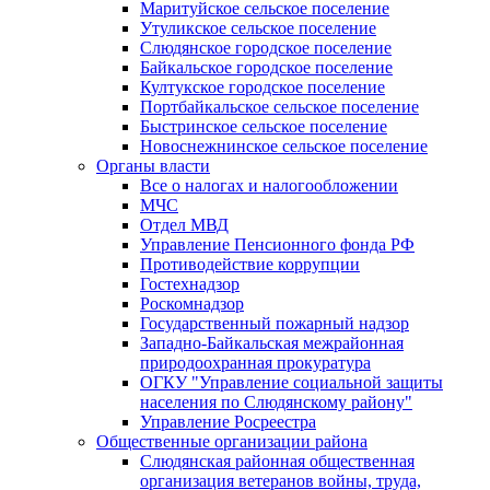
Маритуйское сельское поселение
Утуликское сельское поселение
Слюдянское городское поселение
Байкальское городское поселение
Култукское городское поселение
Портбайкальское сельское поселение
Быстринское сельское поселение
Новоснежнинское сельское поселение
Органы власти
Все о налогах и налогообложении
МЧС
Отдел МВД
Управление Пенсионного фонда РФ
Противодействие коррупции
Гостехнадзор
Роскомнадзор
Государственный пожарный надзор
Западно-Байкальская межрайонная
природоохранная прокуратура
ОГКУ "Управление социальной защиты
населения по Слюдянскому району"
Управление Росреестра
Общественные организации района
Слюдянская районная общественная
организация ветеранов войны, труда,