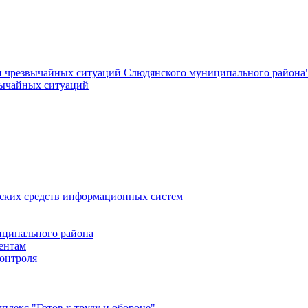
и чрезвычайных ситуаций Слюдянского муниципального района
вычайных ситуаций
еских средств информационных систем
ципального района
ентам
онтроля
лекс "Готов к труду и обороне"