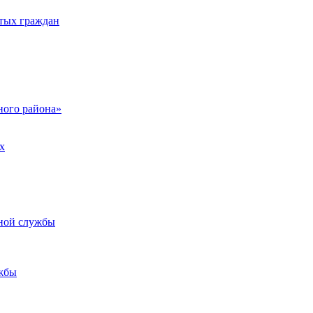
тых граждан
ого района»
х
ьной службы
жбы