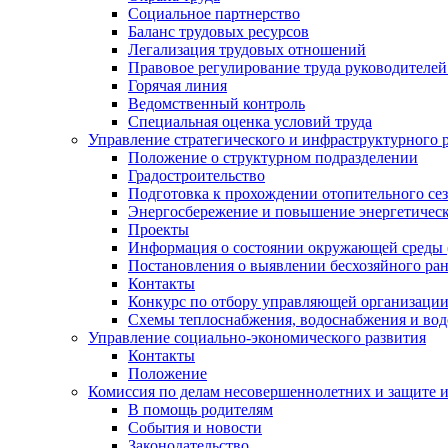
Социальное партнерство
Баланс трудовых ресурсов
Легализация трудовых отношений
Правовое регулирование труда руководителе
Горячая линия
Ведомственный контроль
Специальная оценка условий труда
Управление стратегического и инфраструктурного 
Положение о структурном подразделении
Градостроительство
Подготовка к прохождении отопительного се
Энергосбережение и повышение энергетичес
Проекты
Информация о состоянии окружающей среды 
Постановления о выявлении бесхозяйного ра
Контакты
Конкурс по отбору управляющей организаци
Схемы теплоснабжения, водоснабжения и вод
Управление социально-экономического развития
Контакты
Положение
Комиссия по делам несовершеннолетних и защите 
В помощь родителям
События и новости
Законодательство