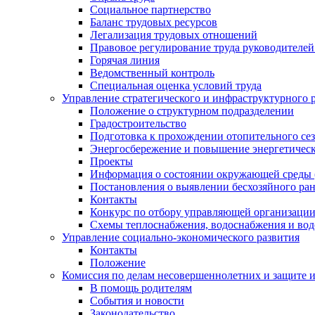
Социальное партнерство
Баланс трудовых ресурсов
Легализация трудовых отношений
Правовое регулирование труда руководителе
Горячая линия
Ведомственный контроль
Специальная оценка условий труда
Управление стратегического и инфраструктурного 
Положение о структурном подразделении
Градостроительство
Подготовка к прохождении отопительного се
Энергосбережение и повышение энергетичес
Проекты
Информация о состоянии окружающей среды 
Постановления о выявлении бесхозяйного ра
Контакты
Конкурс по отбору управляющей организаци
Схемы теплоснабжения, водоснабжения и вод
Управление социально-экономического развития
Контакты
Положение
Комиссия по делам несовершеннолетних и защите 
В помощь родителям
События и новости
Законодательство