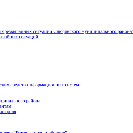
и чрезвычайных ситуаций Слюдянского муниципального района
вычайных ситуаций
еских средств информационных систем
ципального района
ентам
онтроля
лекс "Готов к труду и обороне"