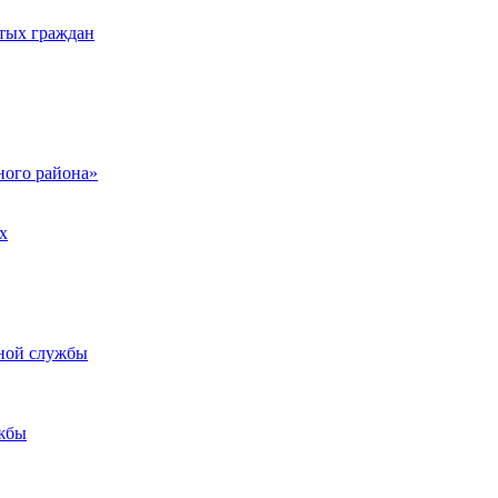
тых граждан
ого района»
х
ьной службы
жбы