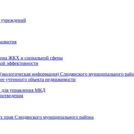
й учреждений
развития
зона ЖКХ и социальной сферы
кой эффективности
(экологическая информация) Слюдянского муниципального рай
нее учтенного объекта недвижимости
и для управления МКД
оотведения
их прав Слюдянского муниципального района