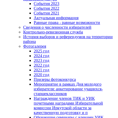
События 2023
События 2022
События 2021
Актуальная информация
Равные права - равные возможности
Сведения о численности избирателей
Контрольно-ревизионная служба
История выборов и референдумов на территории
района
Фотогалерея
2025 год
2024 год
2023 год
2022 год
2021 год
2020 год
Призеры фотоконкурса
Мероприятие в рамках Дня молодого
избирателя: анкетирование учащихся-
старшеклассников
Награждение членов ТИК и УИК
почетными наградами Избирательной
комиссии Иркутской области за
качественную подготовку и п
Обучающие семинары с членами УИК