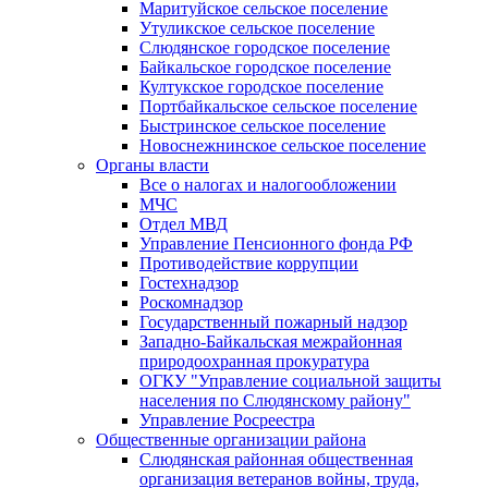
Маритуйское сельское поселение
Утуликское сельское поселение
Слюдянское городское поселение
Байкальское городское поселение
Култукское городское поселение
Портбайкальское сельское поселение
Быстринское сельское поселение
Новоснежнинское сельское поселение
Органы власти
Все о налогах и налогообложении
МЧС
Отдел МВД
Управление Пенсионного фонда РФ
Противодействие коррупции
Гостехнадзор
Роскомнадзор
Государственный пожарный надзор
Западно-Байкальская межрайонная
природоохранная прокуратура
ОГКУ "Управление социальной защиты
населения по Слюдянскому району"
Управление Росреестра
Общественные организации района
Слюдянская районная общественная
организация ветеранов войны, труда,