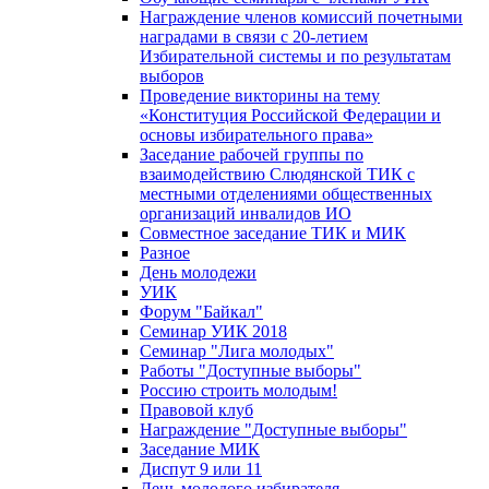
Награждение членов комиссий почетными
наградами в связи с 20-летием
Избирательной системы и по результатам
выборов
Проведение викторины на тему
«Конституция Российской Федерации и
основы избирательного права»
Заседание рабочей группы по
взаимодействию Слюдянской ТИК с
местными отделениями общественных
организаций инвалидов ИО
Совместное заседание ТИК и МИК
Разное
День молодежи
УИК
Форум "Байкал"
Семинар УИК 2018
Семинар "Лига молодых"
Работы "Доступные выборы"
Россию строить молодым!
Правовой клуб
Награждение "Доступные выборы"
Заседание МИК
Диспут 9 или 11
День молодого избирателя