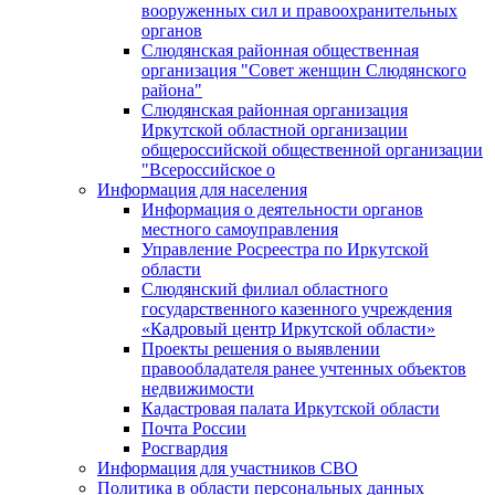
вооруженных сил и правоохранительных
органов
Слюдянская районная общественная
организация "Совет женщин Слюдянского
района"
Слюдянская районная организация
Иркутской областной организации
общероссийской общественной организации
"Всероссийское о
Информация для населения
Информация о деятельности органов
местного самоуправления
Управление Росреестра по Иркутской
области
Слюдянский филиал областного
государственного казенного учреждения
«Кадровый центр Иркутской области»
Проекты решения о выявлении
правообладателя ранее учтенных объектов
недвижимости
Кадастровая палата Иркутской области
Почта России
Росгвардия
Информация для участников СВО
Политика в области персональных данных