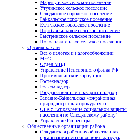
Маритуйское сельское поселение
Утуликское сельское поселение
Слюдянское городское поселение
Байкальское городское поселение
Култукское городское поселение
Портбайкальское сельское поселение
Быстринское сельское поселение
Новоснежнинское сельское поселение
Органы власти
Все о налогах и налогообложении
МЧС
Отдел МВД
Управление Пенсионного фонда РФ
Противодействие коррупции
Гостехнадзор
Роскомнадзор
Государственный пожарный надзор
Западно-Байкальская межрайонная
природоохранная прокуратура
ОГКУ "Управление социальной защиты
населения по Слюдянскому району"
Управление Росреестра
Общественные организации района
Слюдянская районная общественная
организация ветеранов войны, труда,