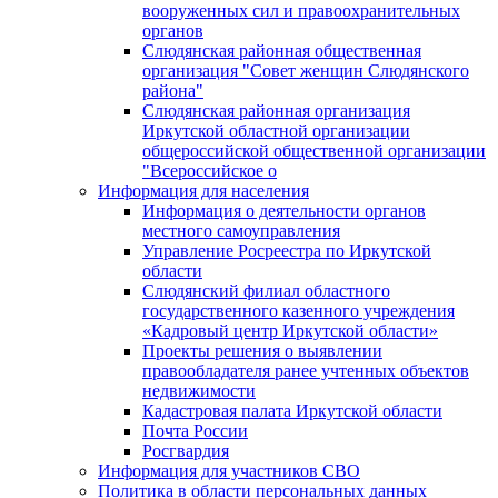
вооруженных сил и правоохранительных
органов
Слюдянская районная общественная
организация "Совет женщин Слюдянского
района"
Слюдянская районная организация
Иркутской областной организации
общероссийской общественной организации
"Всероссийское о
Информация для населения
Информация о деятельности органов
местного самоуправления
Управление Росреестра по Иркутской
области
Слюдянский филиал областного
государственного казенного учреждения
«Кадровый центр Иркутской области»
Проекты решения о выявлении
правообладателя ранее учтенных объектов
недвижимости
Кадастровая палата Иркутской области
Почта России
Росгвардия
Информация для участников СВО
Политика в области персональных данных