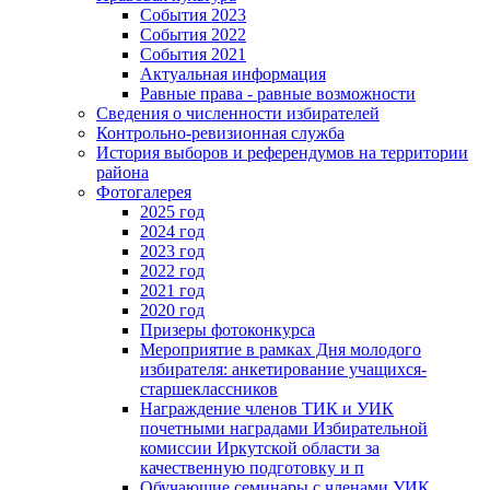
События 2023
События 2022
События 2021
Актуальная информация
Равные права - равные возможности
Сведения о численности избирателей
Контрольно-ревизионная служба
История выборов и референдумов на территории
района
Фотогалерея
2025 год
2024 год
2023 год
2022 год
2021 год
2020 год
Призеры фотоконкурса
Мероприятие в рамках Дня молодого
избирателя: анкетирование учащихся-
старшеклассников
Награждение членов ТИК и УИК
почетными наградами Избирательной
комиссии Иркутской области за
качественную подготовку и п
Обучающие семинары с членами УИК