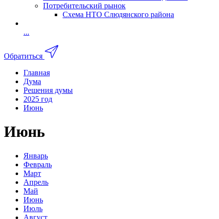
Потребительский рынок
Схема НТО Слюдянского района
...
Обратиться
Главная
Дума
Решения думы
2025 год
Июнь
Июнь
Январь
Февраль
Март
Апрель
Май
Июнь
Июль
Август