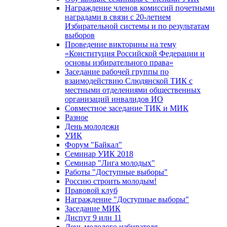
Награждение членов комиссий почетными
наградами в связи с 20-летием
Избирательной системы и по результатам
выборов
Проведение викторины на тему
«Конституция Российской Федерации и
основы избирательного права»
Заседание рабочей группы по
взаимодействию Слюдянской ТИК с
местными отделениями общественных
организаций инвалидов ИО
Совместное заседание ТИК и МИК
Разное
День молодежи
УИК
Форум "Байкал"
Семинар УИК 2018
Семинар "Лига молодых"
Работы "Доступные выборы"
Россию строить молодым!
Правовой клуб
Награждение "Доступные выборы"
Заседание МИК
Диспут 9 или 11
День молодого избирателя