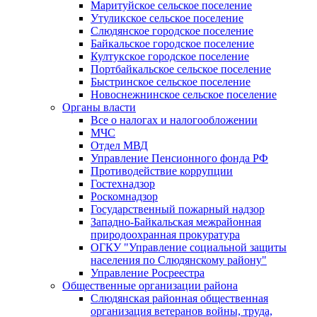
Маритуйское сельское поселение
Утуликское сельское поселение
Слюдянское городское поселение
Байкальское городское поселение
Култукское городское поселение
Портбайкальское сельское поселение
Быстринское сельское поселение
Новоснежнинское сельское поселение
Органы власти
Все о налогах и налогообложении
МЧС
Отдел МВД
Управление Пенсионного фонда РФ
Противодействие коррупции
Гостехнадзор
Роскомнадзор
Государственный пожарный надзор
Западно-Байкальская межрайонная
природоохранная прокуратура
ОГКУ "Управление социальной защиты
населения по Слюдянскому району"
Управление Росреестра
Общественные организации района
Слюдянская районная общественная
организация ветеранов войны, труда,