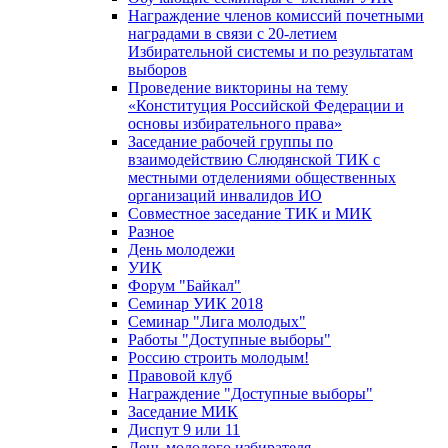
Награждение членов комиссий почетными
наградами в связи с 20-летием
Избирательной системы и по результатам
выборов
Проведение викторины на тему
«Конституция Российской Федерации и
основы избирательного права»
Заседание рабочей группы по
взаимодействию Слюдянской ТИК с
местными отделениями общественных
организаций инвалидов ИО
Совместное заседание ТИК и МИК
Разное
День молодежи
УИК
Форум "Байкал"
Семинар УИК 2018
Семинар "Лига молодых"
Работы "Доступные выборы"
Россию строить молодым!
Правовой клуб
Награждение "Доступные выборы"
Заседание МИК
Диспут 9 или 11
День молодого избирателя