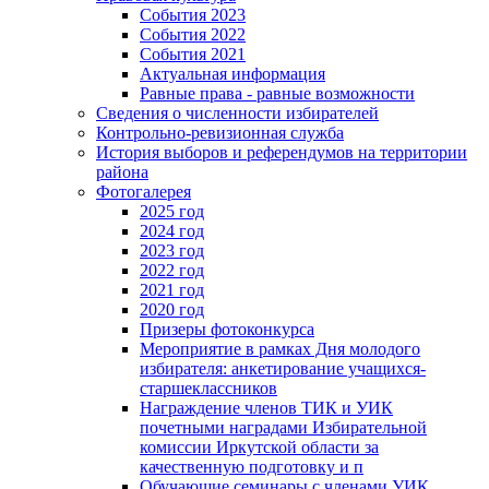
События 2023
События 2022
События 2021
Актуальная информация
Равные права - равные возможности
Сведения о численности избирателей
Контрольно-ревизионная служба
История выборов и референдумов на территории
района
Фотогалерея
2025 год
2024 год
2023 год
2022 год
2021 год
2020 год
Призеры фотоконкурса
Мероприятие в рамках Дня молодого
избирателя: анкетирование учащихся-
старшеклассников
Награждение членов ТИК и УИК
почетными наградами Избирательной
комиссии Иркутской области за
качественную подготовку и п
Обучающие семинары с членами УИК