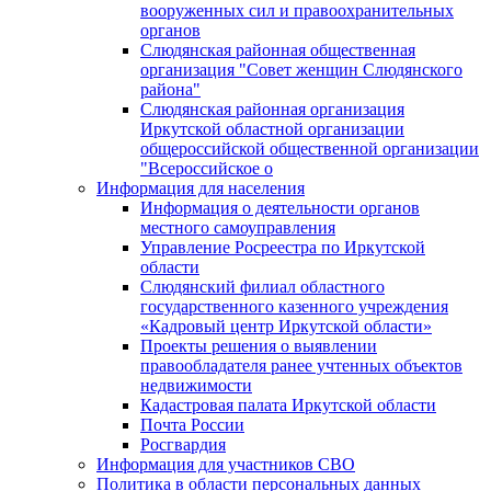
вооруженных сил и правоохранительных
органов
Слюдянская районная общественная
организация "Совет женщин Слюдянского
района"
Слюдянская районная организация
Иркутской областной организации
общероссийской общественной организации
"Всероссийское о
Информация для населения
Информация о деятельности органов
местного самоуправления
Управление Росреестра по Иркутской
области
Слюдянский филиал областного
государственного казенного учреждения
«Кадровый центр Иркутской области»
Проекты решения о выявлении
правообладателя ранее учтенных объектов
недвижимости
Кадастровая палата Иркутской области
Почта России
Росгвардия
Информация для участников СВО
Политика в области персональных данных