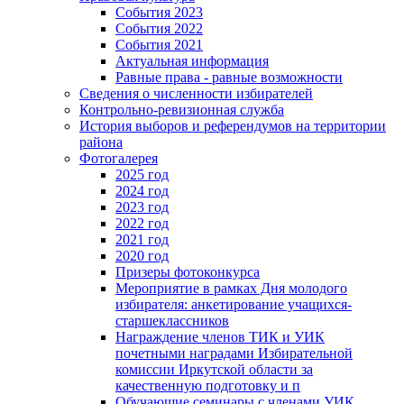
События 2023
События 2022
События 2021
Актуальная информация
Равные права - равные возможности
Сведения о численности избирателей
Контрольно-ревизионная служба
История выборов и референдумов на территории
района
Фотогалерея
2025 год
2024 год
2023 год
2022 год
2021 год
2020 год
Призеры фотоконкурса
Мероприятие в рамках Дня молодого
избирателя: анкетирование учащихся-
старшеклассников
Награждение членов ТИК и УИК
почетными наградами Избирательной
комиссии Иркутской области за
качественную подготовку и п
Обучающие семинары с членами УИК