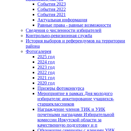
События 2023
События 2022
События 2021
Актуальная информация
Равные права - равные возможности
Сведения о численности избирателей
Контрольно-ревизионная служба
История выборов и референдумов на территории
района
Фотогалерея
2025 год
2024 год
2023 год
2022 год
2021 год
2020 год
Призеры фотоконкурса
Мероприятие в рамках Дня молодого
избирателя: анкетирование учащихся-
старшеклассников
Награждение членов ТИК и УИК
почетными наградами Избирательной
комиссии Иркутской области за
качественную подготовку и п
Обучающие семинары с членами УИК