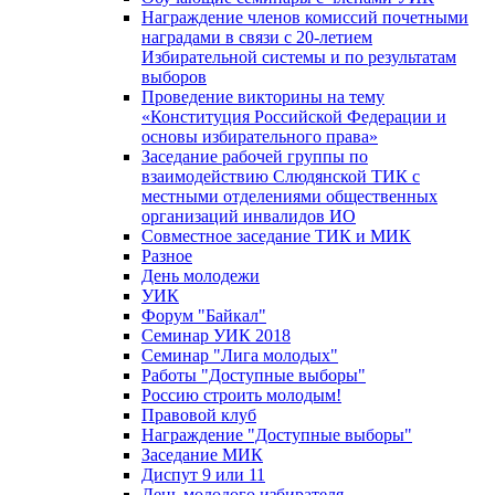
Награждение членов комиссий почетными
наградами в связи с 20-летием
Избирательной системы и по результатам
выборов
Проведение викторины на тему
«Конституция Российской Федерации и
основы избирательного права»
Заседание рабочей группы по
взаимодействию Слюдянской ТИК с
местными отделениями общественных
организаций инвалидов ИО
Совместное заседание ТИК и МИК
Разное
День молодежи
УИК
Форум "Байкал"
Семинар УИК 2018
Семинар "Лига молодых"
Работы "Доступные выборы"
Россию строить молодым!
Правовой клуб
Награждение "Доступные выборы"
Заседание МИК
Диспут 9 или 11
День молодого избирателя