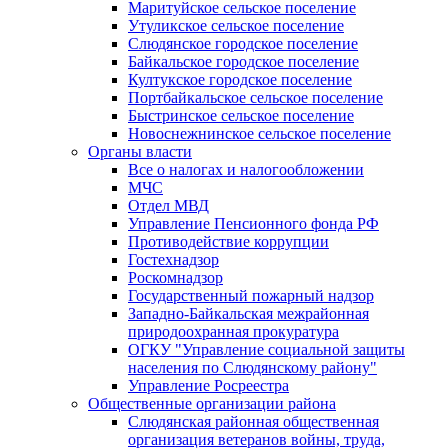
Маритуйское сельское поселение
Утуликское сельское поселение
Слюдянское городское поселение
Байкальское городское поселение
Култукское городское поселение
Портбайкальское сельское поселение
Быстринское сельское поселение
Новоснежнинское сельское поселение
Органы власти
Все о налогах и налогообложении
МЧС
Отдел МВД
Управление Пенсионного фонда РФ
Противодействие коррупции
Гостехнадзор
Роскомнадзор
Государственный пожарный надзор
Западно-Байкальская межрайонная
природоохранная прокуратура
ОГКУ "Управление социальной защиты
населения по Слюдянскому району"
Управление Росреестра
Общественные организации района
Слюдянская районная общественная
организация ветеранов войны, труда,