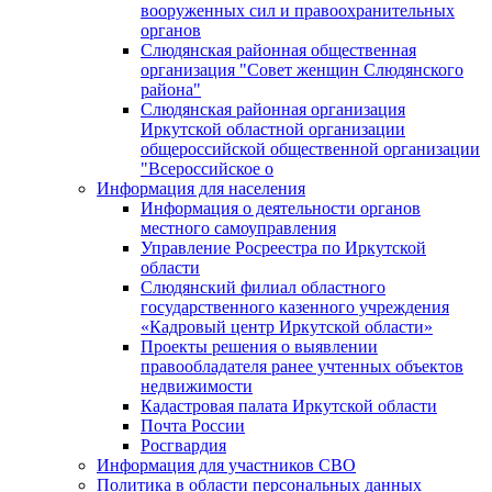
вооруженных сил и правоохранительных
органов
Слюдянская районная общественная
организация "Совет женщин Слюдянского
района"
Слюдянская районная организация
Иркутской областной организации
общероссийской общественной организации
"Всероссийское о
Информация для населения
Информация о деятельности органов
местного самоуправления
Управление Росреестра по Иркутской
области
Слюдянский филиал областного
государственного казенного учреждения
«Кадровый центр Иркутской области»
Проекты решения о выявлении
правообладателя ранее учтенных объектов
недвижимости
Кадастровая палата Иркутской области
Почта России
Росгвардия
Информация для участников СВО
Политика в области персональных данных