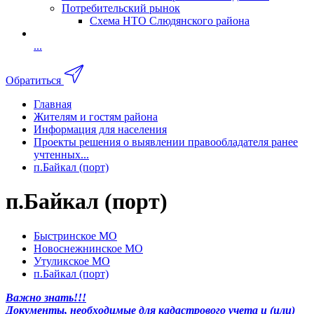
Потребительский рынок
Схема НТО Слюдянского района
...
Обратиться
Главная
Жителям и гостям района
Информация для населения
Проекты решения о выявлении правообладателя ранее
учтенных...
п.Байкал (порт)
п.Байкал (порт)
Быстринское МО
Новоснежнинское МО
Утуликское МО
п.Байкал (порт)
Важно знать!!!
Документы, необходимые для кадастрового учета и (или)