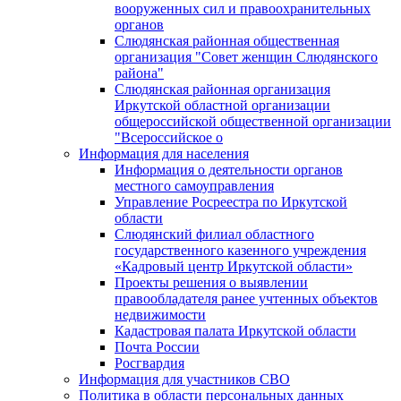
вооруженных сил и правоохранительных
органов
Слюдянская районная общественная
организация "Совет женщин Слюдянского
района"
Слюдянская районная организация
Иркутской областной организации
общероссийской общественной организации
"Всероссийское о
Информация для населения
Информация о деятельности органов
местного самоуправления
Управление Росреестра по Иркутской
области
Слюдянский филиал областного
государственного казенного учреждения
«Кадровый центр Иркутской области»
Проекты решения о выявлении
правообладателя ранее учтенных объектов
недвижимости
Кадастровая палата Иркутской области
Почта России
Росгвардия
Информация для участников СВО
Политика в области персональных данных