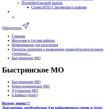
Потребительский рынок
Схема НТО Слюдянского района
...
Обратиться
Главная
Жителям и гостям района
Информация для населения
Проекты решения о выявлении правообладателя ранее
учтенных...
Быстринское МО
Быстринское МО
Быстринское МО
Новоснежнинское МО
Утуликское МО
п.Байкал (порт)
Важно знать!!!
Документы, необходимые для кадастрового учета и (или)