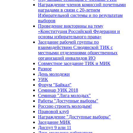
Награждение членов комиссий почетными
наградами в связи с 20-летием
Избирательной системы и по результатам
выборов
Проведение викторины на тему
«Конституция Российской Федерации и
основы избирательного права»
Заседание рабочей группы по
взаимодействию Слюдянской ТИК с
местными отделениями общественных
организаций инвалидов ИО
Совместное заседание ТИК и МИК
Разное
День молодежи
УИК
Форум "Байкал"
Семинар УИК 2018
Семинар "Лига молодых"
Работы "Доступные выборы"
Россию строить молодым!
Правовой клуб
Награждение "Доступные выборы"
Заседание МИК
Диспут 9 или 11
День молодого избирателя