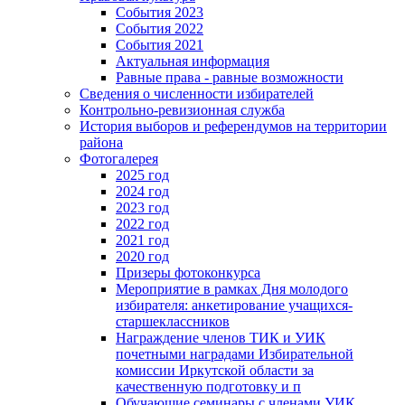
События 2023
События 2022
События 2021
Актуальная информация
Равные права - равные возможности
Сведения о численности избирателей
Контрольно-ревизионная служба
История выборов и референдумов на территории
района
Фотогалерея
2025 год
2024 год
2023 год
2022 год
2021 год
2020 год
Призеры фотоконкурса
Мероприятие в рамках Дня молодого
избирателя: анкетирование учащихся-
старшеклассников
Награждение членов ТИК и УИК
почетными наградами Избирательной
комиссии Иркутской области за
качественную подготовку и п
Обучающие семинары с членами УИК