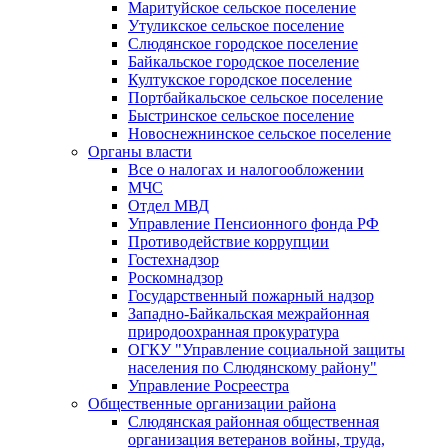
Маритуйское сельское поселение
Утуликское сельское поселение
Слюдянское городское поселение
Байкальское городское поселение
Култукское городское поселение
Портбайкальское сельское поселение
Быстринское сельское поселение
Новоснежнинское сельское поселение
Органы власти
Все о налогах и налогообложении
МЧС
Отдел МВД
Управление Пенсионного фонда РФ
Противодействие коррупции
Гостехнадзор
Роскомнадзор
Государственный пожарный надзор
Западно-Байкальская межрайонная
природоохранная прокуратура
ОГКУ "Управление социальной защиты
населения по Слюдянскому району"
Управление Росреестра
Общественные организации района
Слюдянская районная общественная
организация ветеранов войны, труда,