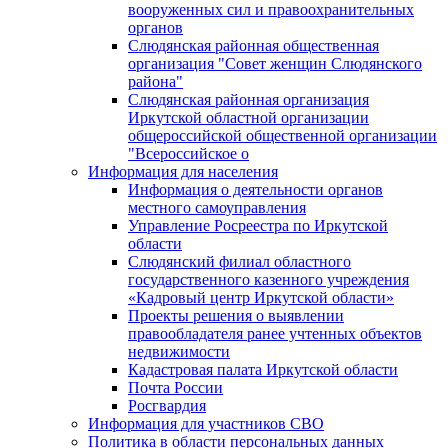
вооруженных сил и правоохранительных
органов
Слюдянская районная общественная
организация "Совет женщин Слюдянского
района"
Слюдянская районная организация
Иркутской областной организации
общероссийской общественной организации
"Всероссийское о
Информация для населения
Информация о деятельности органов
местного самоуправления
Управление Росреестра по Иркутской
области
Слюдянский филиал областного
государственного казенного учреждения
«Кадровый центр Иркутской области»
Проекты решения о выявлении
правообладателя ранее учтенных объектов
недвижимости
Кадастровая палата Иркутской области
Почта России
Росгвардия
Информация для участников СВО
Политика в области персональных данных