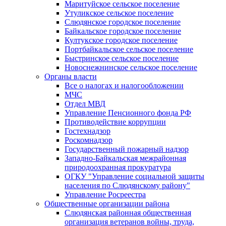
Маритуйское сельское поселение
Утуликское сельское поселение
Слюдянское городское поселение
Байкальское городское поселение
Култукское городское поселение
Портбайкальское сельское поселение
Быстринское сельское поселение
Новоснежнинское сельское поселение
Органы власти
Все о налогах и налогообложении
МЧС
Отдел МВД
Управление Пенсионного фонда РФ
Противодействие коррупции
Гостехнадзор
Роскомнадзор
Государственный пожарный надзор
Западно-Байкальская межрайонная
природоохранная прокуратура
ОГКУ "Управление социальной защиты
населения по Слюдянскому району"
Управление Росреестра
Общественные организации района
Слюдянская районная общественная
организация ветеранов войны, труда,