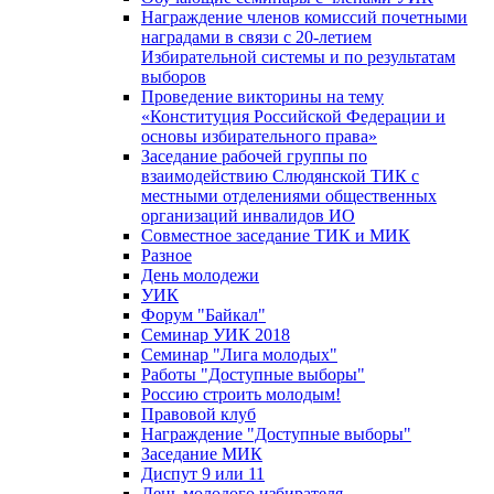
Награждение членов комиссий почетными
наградами в связи с 20-летием
Избирательной системы и по результатам
выборов
Проведение викторины на тему
«Конституция Российской Федерации и
основы избирательного права»
Заседание рабочей группы по
взаимодействию Слюдянской ТИК с
местными отделениями общественных
организаций инвалидов ИО
Совместное заседание ТИК и МИК
Разное
День молодежи
УИК
Форум "Байкал"
Семинар УИК 2018
Семинар "Лига молодых"
Работы "Доступные выборы"
Россию строить молодым!
Правовой клуб
Награждение "Доступные выборы"
Заседание МИК
Диспут 9 или 11
День молодого избирателя