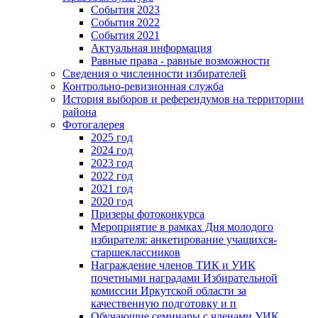
События 2023
События 2022
События 2021
Актуальная информация
Равные права - равные возможности
Сведения о численности избирателей
Контрольно-ревизионная служба
История выборов и референдумов на территории
района
Фотогалерея
2025 год
2024 год
2023 год
2022 год
2021 год
2020 год
Призеры фотоконкурса
Мероприятие в рамках Дня молодого
избирателя: анкетирование учащихся-
старшеклассников
Награждение членов ТИК и УИК
почетными наградами Избирательной
комиссии Иркутской области за
качественную подготовку и п
Обучающие семинары с членами УИК