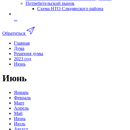
Потребительский рынок
Схема НТО Слюдянского района
...
Обратиться
Главная
Дума
Решения думы
2023 год
Июнь
Июнь
Январь
Февраль
Март
Апрель
Май
Июнь
Июль
Август