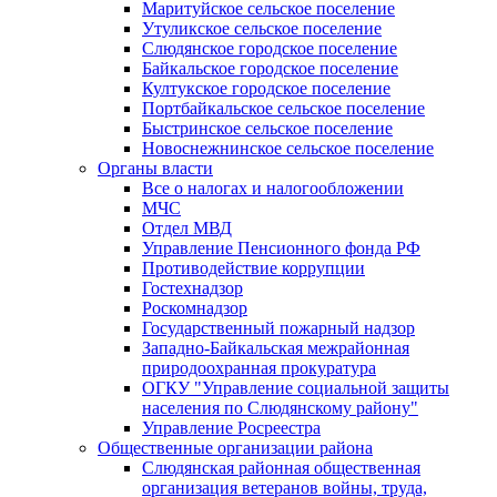
Маритуйское сельское поселение
Утуликское сельское поселение
Слюдянское городское поселение
Байкальское городское поселение
Култукское городское поселение
Портбайкальское сельское поселение
Быстринское сельское поселение
Новоснежнинское сельское поселение
Органы власти
Все о налогах и налогообложении
МЧС
Отдел МВД
Управление Пенсионного фонда РФ
Противодействие коррупции
Гостехнадзор
Роскомнадзор
Государственный пожарный надзор
Западно-Байкальская межрайонная
природоохранная прокуратура
ОГКУ "Управление социальной защиты
населения по Слюдянскому району"
Управление Росреестра
Общественные организации района
Слюдянская районная общественная
организация ветеранов войны, труда,