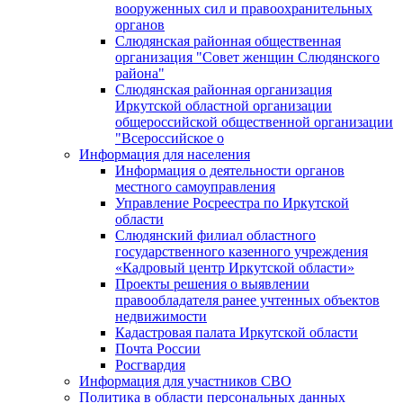
вооруженных сил и правоохранительных
органов
Слюдянская районная общественная
организация "Совет женщин Слюдянского
района"
Слюдянская районная организация
Иркутской областной организации
общероссийской общественной организации
"Всероссийское о
Информация для населения
Информация о деятельности органов
местного самоуправления
Управление Росреестра по Иркутской
области
Слюдянский филиал областного
государственного казенного учреждения
«Кадровый центр Иркутской области»
Проекты решения о выявлении
правообладателя ранее учтенных объектов
недвижимости
Кадастровая палата Иркутской области
Почта России
Росгвардия
Информация для участников СВО
Политика в области персональных данных