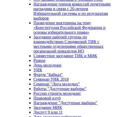
Награждение членов комиссий почетными
наградами в связи с 20-летием
Избирательной системы и по результатам
выборов
Проведение викторины на тему
«Конституция Российской Федерации и
основы избирательного права»
Заседание рабочей группы по
взаимодействию Слюдянской ТИК с
местными отделениями общественных
организаций инвалидов ИО
Совместное заседание ТИК и МИК
Разное
День молодежи
УИК
Форум "Байкал"
Семинар УИК 2018
Семинар "Лига молодых"
Работы "Доступные выборы"
Россию строить молодым!
Правовой клуб
Награждение "Доступные выборы"
Заседание МИК
Диспут 9 или 11
День молодого избирателя