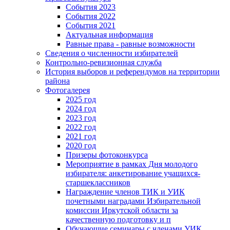
События 2023
События 2022
События 2021
Актуальная информация
Равные права - равные возможности
Сведения о численности избирателей
Контрольно-ревизионная служба
История выборов и референдумов на территории
района
Фотогалерея
2025 год
2024 год
2023 год
2022 год
2021 год
2020 год
Призеры фотоконкурса
Мероприятие в рамках Дня молодого
избирателя: анкетирование учащихся-
старшеклассников
Награждение членов ТИК и УИК
почетными наградами Избирательной
комиссии Иркутской области за
качественную подготовку и п
Обучающие семинары с членами УИК