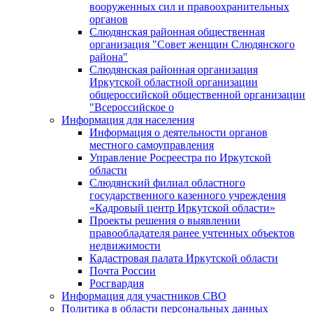
вооруженных сил и правоохранительных
органов
Слюдянская районная общественная
организация "Совет женщин Слюдянского
района"
Слюдянская районная организация
Иркутской областной организации
общероссийской общественной организации
"Всероссийское о
Информация для населения
Информация о деятельности органов
местного самоуправления
Управление Росреестра по Иркутской
области
Слюдянский филиал областного
государственного казенного учреждения
«Кадровый центр Иркутской области»
Проекты решения о выявлении
правообладателя ранее учтенных объектов
недвижимости
Кадастровая палата Иркутской области
Почта России
Росгвардия
Информация для участников СВО
Политика в области персональных данных