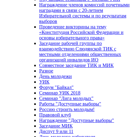
Награждение членов комиссий почетными
наградами в связи с 20-летием
Избирательной системы и по результатам
выборов
Проведение викторины на тему
«Конституция Российской Федерации и
основы избирательного права»
Заседание рабочей группы по
взаимодействию Слюдянской ТИК с
местными отделениями общественных
организаций инвалидов ИО
Совместное заседание ТИК и МИК
Разное
День молодежи
УИК
Форум "Байкал"
Семинар УИК 2018
Семинар "Лига молодых"
Работы "Доступные выборы"
Россию строить молодым!
Правовой клуб
Награждение "Доступные выборы"
Заседание МИК
Диспут 9 или 11
День молодого избирателя