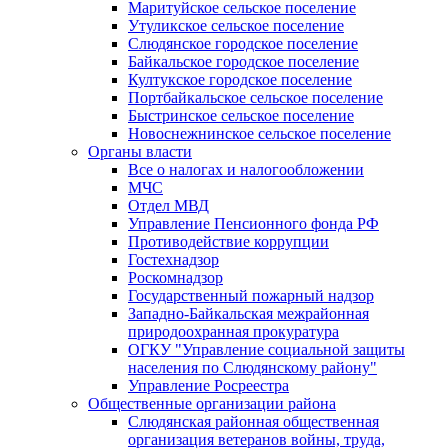
Маритуйское сельское поселение
Утуликское сельское поселение
Слюдянское городское поселение
Байкальское городское поселение
Култукское городское поселение
Портбайкальское сельское поселение
Быстринское сельское поселение
Новоснежнинское сельское поселение
Органы власти
Все о налогах и налогообложении
МЧС
Отдел МВД
Управление Пенсионного фонда РФ
Противодействие коррупции
Гостехнадзор
Роскомнадзор
Государственный пожарный надзор
Западно-Байкальская межрайонная
природоохранная прокуратура
ОГКУ "Управление социальной защиты
населения по Слюдянскому району"
Управление Росреестра
Общественные организации района
Слюдянская районная общественная
организация ветеранов войны, труда,