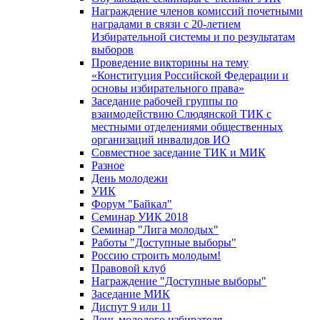
Награждение членов комиссий почетными
наградами в связи с 20-летием
Избирательной системы и по результатам
выборов
Проведение викторины на тему
«Конституция Российской Федерации и
основы избирательного права»
Заседание рабочей группы по
взаимодействию Слюдянской ТИК с
местными отделениями общественных
организаций инвалидов ИО
Совместное заседание ТИК и МИК
Разное
День молодежи
УИК
Форум "Байкал"
Семинар УИК 2018
Семинар "Лига молодых"
Работы "Доступные выборы"
Россию строить молодым!
Правовой клуб
Награждение "Доступные выборы"
Заседание МИК
Диспут 9 или 11
День молодого избирателя