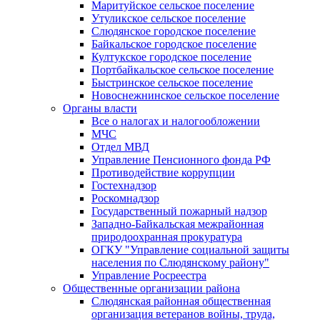
Маритуйское сельское поселение
Утуликское сельское поселение
Слюдянское городское поселение
Байкальское городское поселение
Култукское городское поселение
Портбайкальское сельское поселение
Быстринское сельское поселение
Новоснежнинское сельское поселение
Органы власти
Все о налогах и налогообложении
МЧС
Отдел МВД
Управление Пенсионного фонда РФ
Противодействие коррупции
Гостехнадзор
Роскомнадзор
Государственный пожарный надзор
Западно-Байкальская межрайонная
природоохранная прокуратура
ОГКУ "Управление социальной защиты
населения по Слюдянскому району"
Управление Росреестра
Общественные организации района
Слюдянская районная общественная
организация ветеранов войны, труда,