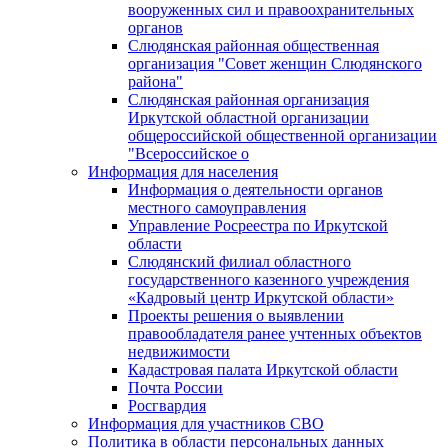
вооруженных сил и правоохранительных
органов
Слюдянская районная общественная
организация "Совет женщин Слюдянского
района"
Слюдянская районная организация
Иркутской областной организации
общероссийской общественной организации
"Всероссийское о
Информация для населения
Информация о деятельности органов
местного самоуправления
Управление Росреестра по Иркутской
области
Слюдянский филиал областного
государственного казенного учреждения
«Кадровый центр Иркутской области»
Проекты решения о выявлении
правообладателя ранее учтенных объектов
недвижимости
Кадастровая палата Иркутской области
Почта России
Росгвардия
Информация для участников СВО
Политика в области персональных данных