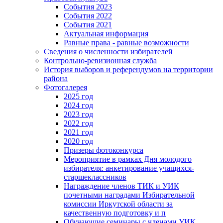
События 2023
События 2022
События 2021
Актуальная информация
Равные права - равные возможности
Сведения о численности избирателей
Контрольно-ревизионная служба
История выборов и референдумов на территории
района
Фотогалерея
2025 год
2024 год
2023 год
2022 год
2021 год
2020 год
Призеры фотоконкурса
Мероприятие в рамках Дня молодого
избирателя: анкетирование учащихся-
старшеклассников
Награждение членов ТИК и УИК
почетными наградами Избирательной
комиссии Иркутской области за
качественную подготовку и п
Обучающие семинары с членами УИК