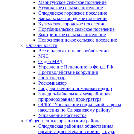
Маритуйское сельское поселение
Утуликское сельское поселение
Слюдянское городское поселение
Байкальское городское поселение
Култукское городское поселение
Портбайкальское сельское поселение
Быстринское сельское поселение
Новоснежнинское сельское поселение
Органы власти
Все о налогах и налогообложении
МЧС
Отдел МВД
Управление Пенсионного фонда РФ
Противодействие коррупции
Гостехнадзор
Роскомнадзор
Государственный пожарный надзор
Западно-Байкальская межрайонная
природоохранная прокуратура
ОГКУ "Управление социальной защиты
населения по Слюдянскому району"
Управление Росреестра
Общественные организации района
Слюдянская районная общественная
организация ветеранов войны, труда,