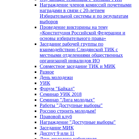
Награждение членов комиссий почетными
наградами в связи с 20-летием
Избирательной системы и по результатам
выборов
Проведение викторины на тему
«Конституция Российской Федерации и
основы избирательного права»
Заседание рабочей группы по
взаимодействию Слюдянской ТИК с
местными отделениями общественных
организаций инвалидов ИО
Совместное заседание ТИК и МИК
Разное
День молодежи
УИК
Форум "Байкал"
Семинар УИК 2018
Семинар "Лига молодых"
Работы "Доступные выборы"
Россию строить молодым!
Правовой клуб
Награждение "Доступные выборы"
Заседание МИК
Диспут 9 или 11
День молодого избирателя