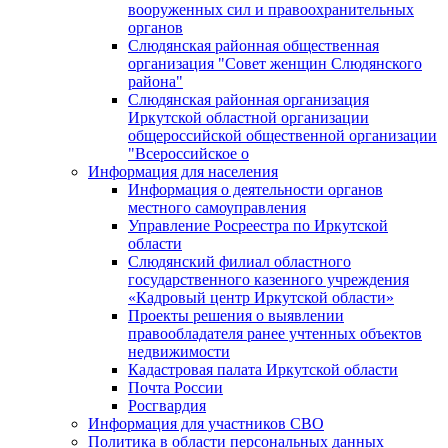
вооруженных сил и правоохранительных
органов
Слюдянская районная общественная
организация "Совет женщин Слюдянского
района"
Слюдянская районная организация
Иркутской областной организации
общероссийской общественной организации
"Всероссийское о
Информация для населения
Информация о деятельности органов
местного самоуправления
Управление Росреестра по Иркутской
области
Слюдянский филиал областного
государственного казенного учреждения
«Кадровый центр Иркутской области»
Проекты решения о выявлении
правообладателя ранее учтенных объектов
недвижимости
Кадастровая палата Иркутской области
Почта России
Росгвардия
Информация для участников СВО
Политика в области персональных данных