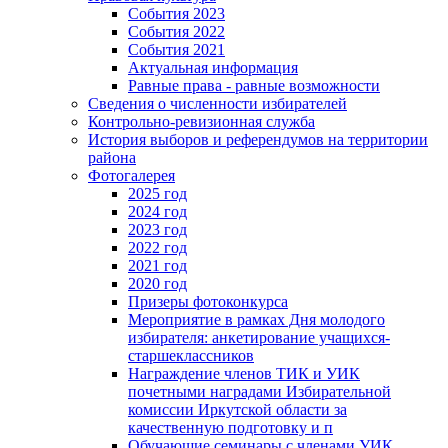
События 2023
События 2022
События 2021
Актуальная информация
Равные права - равные возможности
Сведения о численности избирателей
Контрольно-ревизионная служба
История выборов и референдумов на территории
района
Фотогалерея
2025 год
2024 год
2023 год
2022 год
2021 год
2020 год
Призеры фотоконкурса
Мероприятие в рамках Дня молодого
избирателя: анкетирование учащихся-
старшеклассников
Награждение членов ТИК и УИК
почетными наградами Избирательной
комиссии Иркутской области за
качественную подготовку и п
Обучающие семинары с членами УИК