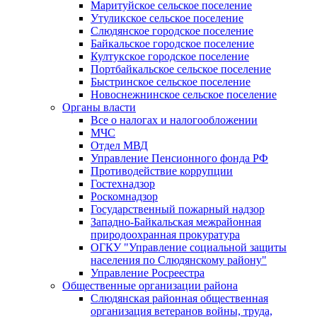
Маритуйское сельское поселение
Утуликское сельское поселение
Слюдянское городское поселение
Байкальское городское поселение
Култукское городское поселение
Портбайкальское сельское поселение
Быстринское сельское поселение
Новоснежнинское сельское поселение
Органы власти
Все о налогах и налогообложении
МЧС
Отдел МВД
Управление Пенсионного фонда РФ
Противодействие коррупции
Гостехнадзор
Роскомнадзор
Государственный пожарный надзор
Западно-Байкальская межрайонная
природоохранная прокуратура
ОГКУ "Управление социальной защиты
населения по Слюдянскому району"
Управление Росреестра
Общественные организации района
Слюдянская районная общественная
организация ветеранов войны, труда,