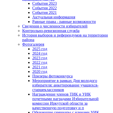
События 2023
События 2022
События 2021
Актуальная информация
Равные права - равные возможности
Сведения о численности избирателей
Контрольно-ревизионная служба
История выборов и референдумов на территории
района
Фотогалерея
2025 год
2024 год
2023 год
2022 год
2021 год
2020 год
Призеры фотоконкурса
Мероприятие в рамках Дня молодого
избирателя: анкетирование учащихся-
старшеклассников
Награждение членов ТИК и УИК
почетными наградами Избирательной
комиссии Иркутской области за
качественную подготовку и п
Обучающие семинары с членами УИК