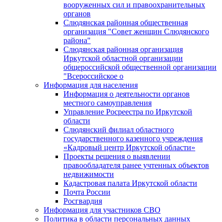
вооруженных сил и правоохранительных
органов
Слюдянская районная общественная
организация "Совет женщин Слюдянского
района"
Слюдянская районная организация
Иркутской областной организации
общероссийской общественной организации
"Всероссийское о
Информация для населения
Информация о деятельности органов
местного самоуправления
Управление Росреестра по Иркутской
области
Слюдянский филиал областного
государственного казенного учреждения
«Кадровый центр Иркутской области»
Проекты решения о выявлении
правообладателя ранее учтенных объектов
недвижимости
Кадастровая палата Иркутской области
Почта России
Росгвардия
Информация для участников СВО
Политика в области персональных данных