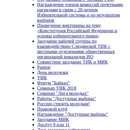
Награждение членов комиссий почетными
наградами в связи с 20-летием
Избирательной системы и по результатам
выборов
Проведение викторины на тему
«Конституция Российской Федерации и
основы избирательного права»
Заседание рабочей группы по
взаимодействию Слюдянской ТИК с
местными отделениями общественных
организаций инвалидов ИО
Совместное заседание ТИК и МИК
Разное
День молодежи
УИК
Форум "Байкал"
Семинар УИК 2018
Семинар "Лига молодых"
Работы "Доступные выборы"
Россию строить молодым!
Правовой клуб
Награждение "Доступные выборы"
Заседание МИК
Диспут 9 или 11
День молодого избирателя