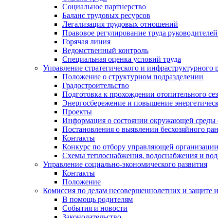
Социальное партнерство
Баланс трудовых ресурсов
Легализация трудовых отношений
Правовое регулирование труда руководителе
Горячая линия
Ведомственный контроль
Специальная оценка условий труда
Управление стратегического и инфраструктурного 
Положение о структурном подразделении
Градостроительство
Подготовка к прохождении отопительного се
Энергосбережение и повышение энергетичес
Проекты
Информация о состоянии окружающей среды 
Постановления о выявлении бесхозяйного ра
Контакты
Конкурс по отбору управляющей организаци
Схемы теплоснабжения, водоснабжения и вод
Управление социально-экономического развития
Контакты
Положение
Комиссия по делам несовершеннолетних и защите 
В помощь родителям
События и новости
Законодательство