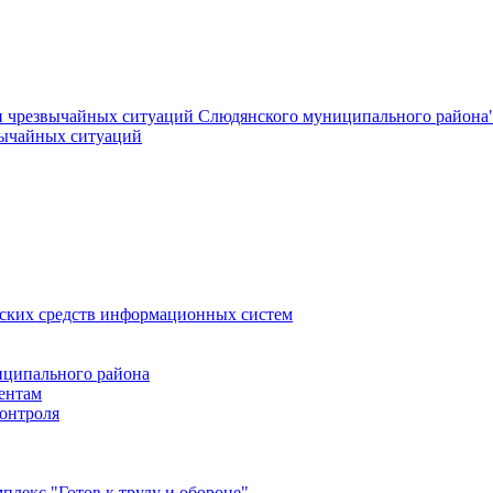
и чрезвычайных ситуаций Слюдянского муниципального района
вычайных ситуаций
еских средств информационных систем
ципального района
ентам
онтроля
лекс "Готов к труду и обороне"