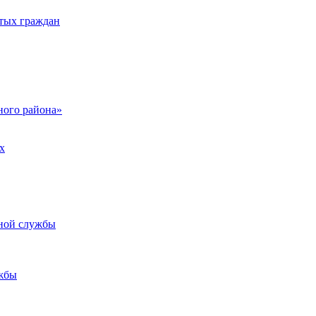
тых граждан
ого района»
х
ьной службы
жбы