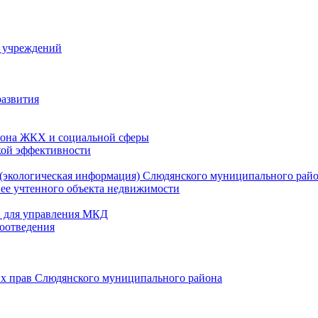
й учреждений
развития
зона ЖКХ и социальной сферы
кой эффективности
(экологическая информация) Слюдянского муниципального рай
нее учтенного объекта недвижимости
и для управления МКД
оотведения
их прав Слюдянского муниципального района