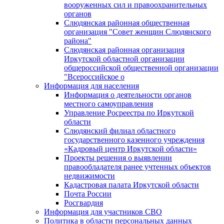
вооруженных сил и правоохранительных
органов
Слюдянская районная общественная
организация "Совет женщин Слюдянского
района"
Слюдянская районная организация
Иркутской областной организации
общероссийской общественной организации
"Всероссийское о
Информация для населения
Информация о деятельности органов
местного самоуправления
Управление Росреестра по Иркутской
области
Слюдянский филиал областного
государственного казенного учреждения
«Кадровый центр Иркутской области»
Проекты решения о выявлении
правообладателя ранее учтенных объектов
недвижимости
Кадастровая палата Иркутской области
Почта России
Росгвардия
Информация для участников СВО
Политика в области персональных данных