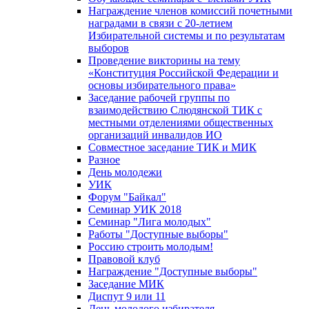
Награждение членов комиссий почетными
наградами в связи с 20-летием
Избирательной системы и по результатам
выборов
Проведение викторины на тему
«Конституция Российской Федерации и
основы избирательного права»
Заседание рабочей группы по
взаимодействию Слюдянской ТИК с
местными отделениями общественных
организаций инвалидов ИО
Совместное заседание ТИК и МИК
Разное
День молодежи
УИК
Форум "Байкал"
Семинар УИК 2018
Семинар "Лига молодых"
Работы "Доступные выборы"
Россию строить молодым!
Правовой клуб
Награждение "Доступные выборы"
Заседание МИК
Диспут 9 или 11
День молодого избирателя