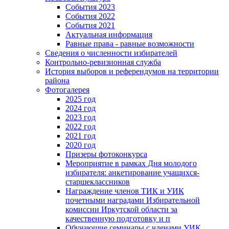
События 2023
События 2022
События 2021
Актуальная информация
Равные права - равные возможности
Сведения о численности избирателей
Контрольно-ревизионная служба
История выборов и референдумов на территории
района
Фотогалерея
2025 год
2024 год
2023 год
2022 год
2021 год
2020 год
Призеры фотоконкурса
Мероприятие в рамках Дня молодого
избирателя: анкетирование учащихся-
старшеклассников
Награждение членов ТИК и УИК
почетными наградами Избирательной
комиссии Иркутской области за
качественную подготовку и п
Обучающие семинары с членами УИК