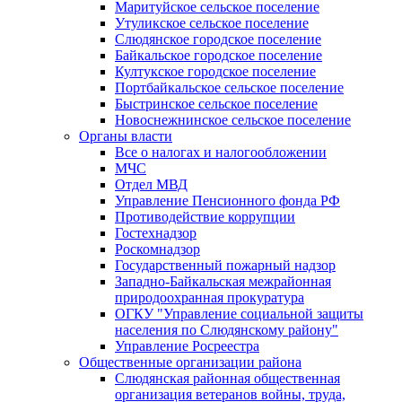
Маритуйское сельское поселение
Утуликское сельское поселение
Слюдянское городское поселение
Байкальское городское поселение
Култукское городское поселение
Портбайкальское сельское поселение
Быстринское сельское поселение
Новоснежнинское сельское поселение
Органы власти
Все о налогах и налогообложении
МЧС
Отдел МВД
Управление Пенсионного фонда РФ
Противодействие коррупции
Гостехнадзор
Роскомнадзор
Государственный пожарный надзор
Западно-Байкальская межрайонная
природоохранная прокуратура
ОГКУ "Управление социальной защиты
населения по Слюдянскому району"
Управление Росреестра
Общественные организации района
Слюдянская районная общественная
организация ветеранов войны, труда,