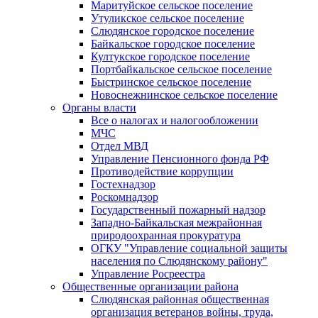
Маритуйское сельское поселение
Утуликское сельское поселение
Слюдянское городское поселение
Байкальское городское поселение
Култукское городское поселение
Портбайкальское сельское поселение
Быстринское сельское поселение
Новоснежнинское сельское поселение
Органы власти
Все о налогах и налогообложении
МЧС
Отдел МВД
Управление Пенсионного фонда РФ
Противодействие коррупции
Гостехнадзор
Роскомнадзор
Государственный пожарный надзор
Западно-Байкальская межрайонная
природоохранная прокуратура
ОГКУ "Управление социальной защиты
населения по Слюдянскому району"
Управление Росреестра
Общественные организации района
Слюдянская районная общественная
организация ветеранов войны, труда,