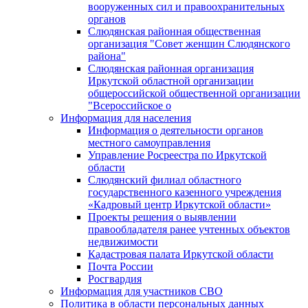
вооруженных сил и правоохранительных
органов
Слюдянская районная общественная
организация "Совет женщин Слюдянского
района"
Слюдянская районная организация
Иркутской областной организации
общероссийской общественной организации
"Всероссийское о
Информация для населения
Информация о деятельности органов
местного самоуправления
Управление Росреестра по Иркутской
области
Слюдянский филиал областного
государственного казенного учреждения
«Кадровый центр Иркутской области»
Проекты решения о выявлении
правообладателя ранее учтенных объектов
недвижимости
Кадастровая палата Иркутской области
Почта России
Росгвардия
Информация для участников СВО
Политика в области персональных данных