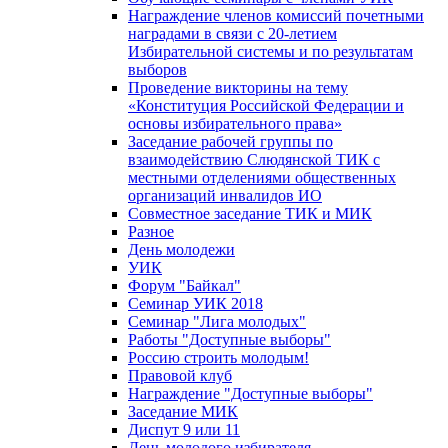
Награждение членов комиссий почетными
наградами в связи с 20-летием
Избирательной системы и по результатам
выборов
Проведение викторины на тему
«Конституция Российской Федерации и
основы избирательного права»
Заседание рабочей группы по
взаимодействию Слюдянской ТИК с
местными отделениями общественных
организаций инвалидов ИО
Совместное заседание ТИК и МИК
Разное
День молодежи
УИК
Форум "Байкал"
Семинар УИК 2018
Семинар "Лига молодых"
Работы "Доступные выборы"
Россию строить молодым!
Правовой клуб
Награждение "Доступные выборы"
Заседание МИК
Диспут 9 или 11
День молодого избирателя