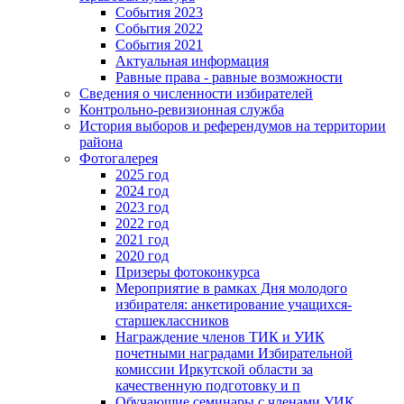
События 2023
События 2022
События 2021
Актуальная информация
Равные права - равные возможности
Сведения о численности избирателей
Контрольно-ревизионная служба
История выборов и референдумов на территории
района
Фотогалерея
2025 год
2024 год
2023 год
2022 год
2021 год
2020 год
Призеры фотоконкурса
Мероприятие в рамках Дня молодого
избирателя: анкетирование учащихся-
старшеклассников
Награждение членов ТИК и УИК
почетными наградами Избирательной
комиссии Иркутской области за
качественную подготовку и п
Обучающие семинары с членами УИК