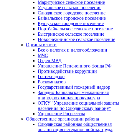
Маритуйское сельское поселение
Утуликское сельское поселение
Слюдянское городское поселение
Байкальское городское поселение
Култукское городское поселение
Портбайкальское сельское поселение
Быстринское сельское поселение
Новоснежнинское сельское поселение
Органы власти
Все о налогах и налогообложении
МЧС
Отдел МВД
Управление Пенсионного фонда РФ
Противодействие коррупции
Гостехнадзор
Роскомнадзор
Государственный пожарный надзор
Западно-Байкальская межрайонная
природоохранная прокуратура
ОГКУ "Управление социальной защиты
населения по Слюдянскому району"
Управление Росреестра
Общественные организации района
Слюдянская районная общественная
организация ветеранов войны, труда,