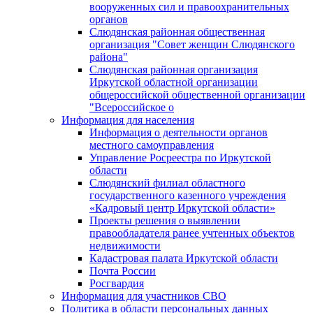
вооруженных сил и правоохранительных
органов
Слюдянская районная общественная
организация "Совет женщин Слюдянского
района"
Слюдянская районная организация
Иркутской областной организации
общероссийской общественной организации
"Всероссийское о
Информация для населения
Информация о деятельности органов
местного самоуправления
Управление Росреестра по Иркутской
области
Слюдянский филиал областного
государственного казенного учреждения
«Кадровый центр Иркутской области»
Проекты решения о выявлении
правообладателя ранее учтенных объектов
недвижимости
Кадастровая палата Иркутской области
Почта России
Росгвардия
Информация для участников СВО
Политика в области персональных данных