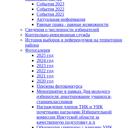
События 2023
События 2022
События 2021
Актуальная информация
Равные права - равные возможности
Сведения о численности избирателей
Контрольно-ревизионная служба
История выборов и референдумов на территории
района
Фотогалерея
2025 год
2024 год
2023 год
2022 год
2021 год
2020 год
Призеры фотоконкурса
Мероприятие в рамках Дня молодого
избирателя: анкетирование учащихся-
старшеклассников
Награждение членов ТИК и УИК
почетными наградами Избирательной
комиссии Иркутской области за
качественную подготовку и п
Обучающие семинары с членами УИК