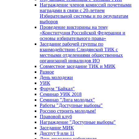
Награждение членов комиссий почетными
наградами в связи с 20-летием
Избирательной системы и по результатам
выборов
Проведение викторины на тему
«Конституция Российской Федерации и
основы избирательного права»
Заседание рабочей группы по
взаимодействию Слюдянской ТИК с
местными отделениями общественных
организаций инвалидов ИО
Совместное заседание ТИК и МИК
Разное
День молодежи
УИК
Форум "Байкал"
Семинар УИК 2018
Семинар "Лига молодых"
Работы "Доступные выборы"
Россию строить молодым!
Правовой клуб
Награждение "Доступные выборы"
Заседание МИК
Диспут 9 или 11
День молодого избирателя