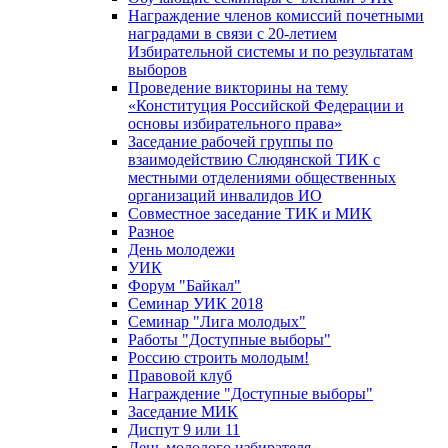
Награждение членов комиссий почетными
наградами в связи с 20-летием
Избирательной системы и по результатам
выборов
Проведение викторины на тему
«Конституция Российской Федерации и
основы избирательного права»
Заседание рабочей группы по
взаимодействию Слюдянской ТИК с
местными отделениями общественных
организаций инвалидов ИО
Совместное заседание ТИК и МИК
Разное
День молодежи
УИК
Форум "Байкал"
Семинар УИК 2018
Семинар "Лига молодых"
Работы "Доступные выборы"
Россию строить молодым!
Правовой клуб
Награждение "Доступные выборы"
Заседание МИК
Диспут 9 или 11
День молодого избирателя