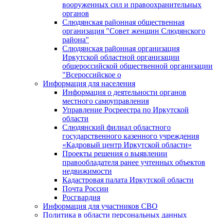
вооруженных сил и правоохранительных
органов
Слюдянская районная общественная
организация "Совет женщин Слюдянского
района"
Слюдянская районная организация
Иркутской областной организации
общероссийской общественной организации
"Всероссийское о
Информация для населения
Информация о деятельности органов
местного самоуправления
Управление Росреестра по Иркутской
области
Слюдянский филиал областного
государственного казенного учреждения
«Кадровый центр Иркутской области»
Проекты решения о выявлении
правообладателя ранее учтенных объектов
недвижимости
Кадастровая палата Иркутской области
Почта России
Росгвардия
Информация для участников СВО
Политика в области персональных данных