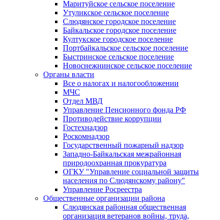
Маритуйское сельское поселение
Утуликское сельское поселение
Слюдянское городское поселение
Байкальское городское поселение
Култукское городское поселение
Портбайкальское сельское поселение
Быстринское сельское поселение
Новоснежнинское сельское поселение
Органы власти
Все о налогах и налогообложении
МЧС
Отдел МВД
Управление Пенсионного фонда РФ
Противодействие коррупции
Гостехнадзор
Роскомнадзор
Государственный пожарный надзор
Западно-Байкальская межрайонная
природоохранная прокуратура
ОГКУ "Управление социальной защиты
населения по Слюдянскому району"
Управление Росреестра
Общественные организации района
Слюдянская районная общественная
организация ветеранов войны, труда,