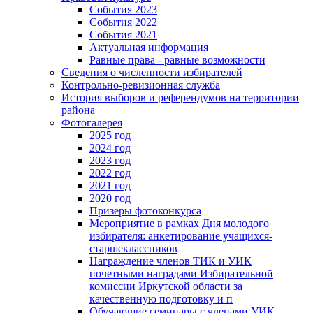
События 2023
События 2022
События 2021
Актуальная информация
Равные права - равные возможности
Сведения о численности избирателей
Контрольно-ревизионная служба
История выборов и референдумов на территории
района
Фотогалерея
2025 год
2024 год
2023 год
2022 год
2021 год
2020 год
Призеры фотоконкурса
Мероприятие в рамках Дня молодого
избирателя: анкетирование учащихся-
старшеклассников
Награждение членов ТИК и УИК
почетными наградами Избирательной
комиссии Иркутской области за
качественную подготовку и п
Обучающие семинары с членами УИК