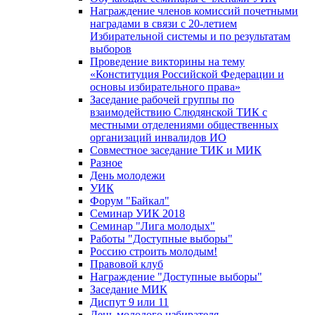
Награждение членов комиссий почетными
наградами в связи с 20-летием
Избирательной системы и по результатам
выборов
Проведение викторины на тему
«Конституция Российской Федерации и
основы избирательного права»
Заседание рабочей группы по
взаимодействию Слюдянской ТИК с
местными отделениями общественных
организаций инвалидов ИО
Совместное заседание ТИК и МИК
Разное
День молодежи
УИК
Форум "Байкал"
Семинар УИК 2018
Семинар "Лига молодых"
Работы "Доступные выборы"
Россию строить молодым!
Правовой клуб
Награждение "Доступные выборы"
Заседание МИК
Диспут 9 или 11
День молодого избирателя