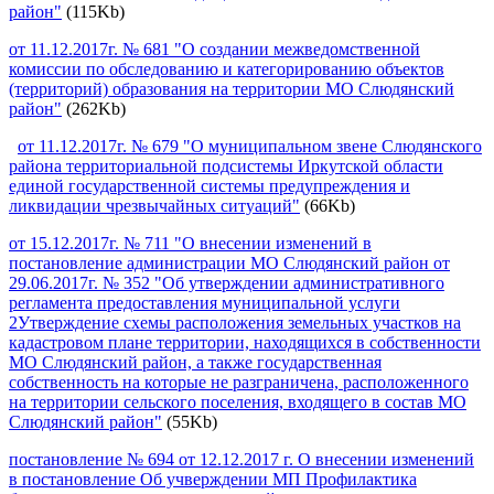
район"
(115Kb)
от 11.12.2017г. № 681 "О создании межведомственной
комиссии по обследованию и категорированию объектов
(территорий) образования на территории МО Слюдянский
район"
(262Kb)
от 11.12.2017г. № 679 "О муниципальном звене Слюдянского
района территориальной подсистемы Иркутской области
единой государственной системы предупреждения и
ликвидации чрезвычайных ситуаций"
(66Kb)
от 15.12.2017г. № 711 "О внесении изменений в
постановление администрации МО Слюдянский район от
29.06.2017г. № 352 "Об утверждении административного
регламента предоставления муниципальной услуги
2Утверждение схемы расположения земельных участков на
кадастровом плане территории, находящихся в собственности
МО Слюдянский район, а также государственная
собственность на которые не разграничена, расположенного
на территории сельского поселения, входящего в состав МО
Слюдянский район"
(55Kb)
постановление № 694 от 12.12.2017 г. О внесении изменений
в постановление Об учверждении МП Профилактика