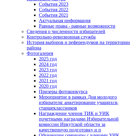
События 2023
События 2022
События 2021
Актуальная информация
Равные права - равные возможности
Сведения о численности избирателей
Контрольно-ревизионная служба
История выборов и референдумов на территории
района
Фотогалерея
2025 год
2024 год
2023 год
2022 год
2021 год
2020 год
Призеры фотоконкурса
Мероприятие в рамках Дня молодого
избирателя: анкетирование учащихся-
старшеклассников
Награждение членов ТИК и УИК
почетными наградами Избирательной
комиссии Иркутской области за
качественную подготовку и п
Обучающие семинары с членами УИК