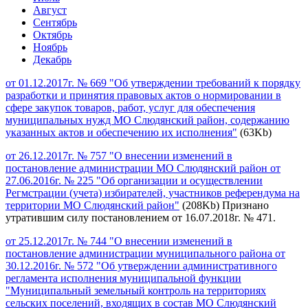
Август
Сентябрь
Октябрь
Ноябрь
Декабрь
от 01.12.2017г. № 669 "Об утверждении требований к порядку
разработки и принятия правовых актов о нормировании в
сфере закупок товаров, работ, услуг для обеспечения
муниципальных нужд МО Слюдянский район, содержанию
указанных актов и обеспечению их исполнения"
(63Kb)
от 26.12.2017г. № 757 "О внесении изменений в
постановление администрации МО Слюдянский район от
27.06.2016г. № 225 "Об организации и осуществлении
Регмстрации (учета) избирателей, участников референдума на
территории МО Слюдянский район"
(208Kb) Признано
утратившим силу постановлением от 16.07.2018г. № 471.
от 25.12.2017г. № 744 "О внесении изменений в
постановление администрации муниципального района от
30.12.2016г. № 572 "Об утверждении административного
регламента исполнения муниципальной функции
"Муниципальный земельный контроль на территориях
сельских поселений, входящих в состав МО Слюдянский