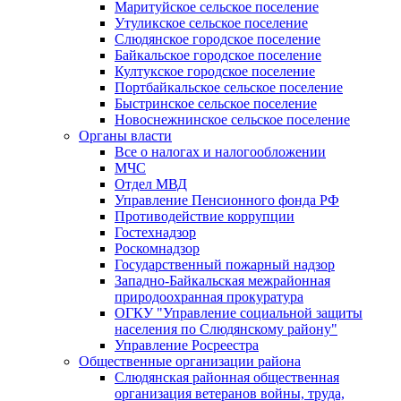
Маритуйское сельское поселение
Утуликское сельское поселение
Слюдянское городское поселение
Байкальское городское поселение
Култукское городское поселение
Портбайкальское сельское поселение
Быстринское сельское поселение
Новоснежнинское сельское поселение
Органы власти
Все о налогах и налогообложении
МЧС
Отдел МВД
Управление Пенсионного фонда РФ
Противодействие коррупции
Гостехнадзор
Роскомнадзор
Государственный пожарный надзор
Западно-Байкальская межрайонная
природоохранная прокуратура
ОГКУ "Управление социальной защиты
населения по Слюдянскому району"
Управление Росреестра
Общественные организации района
Слюдянская районная общественная
организация ветеранов войны, труда,