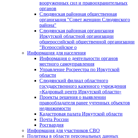
вооруженных сил и правоохранительных
органов
Слюдянская районная общественная
организация "Совет женщин Слюдянского
района"
Слюдянская районная организация
Иркутской областной организации
общероссийской общественной организации
"Всероссийское о
Информация для населения
Информация о деятельности органов
местного самоуправления
Управление Росреестра по Иркутской
области
Слюдянский филиал областного
государственного казенного учреждения
«Кадровый центр Иркутской области»
Проекты решения о выявлении
правообладателя ранее учтенных объектов
недвижимости
Кадастровая палата Иркутской области
Почта России
Росгвардия
Информация для участников СВО
Политика в области персональных данных