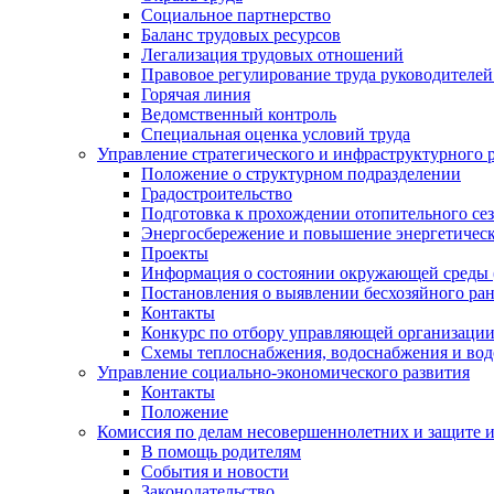
Социальное партнерство
Баланс трудовых ресурсов
Легализация трудовых отношений
Правовое регулирование труда руководителе
Горячая линия
Ведомственный контроль
Специальная оценка условий труда
Управление стратегического и инфраструктурного 
Положение о структурном подразделении
Градостроительство
Подготовка к прохождении отопительного се
Энергосбережение и повышение энергетичес
Проекты
Информация о состоянии окружающей среды 
Постановления о выявлении бесхозяйного ра
Контакты
Конкурс по отбору управляющей организаци
Схемы теплоснабжения, водоснабжения и вод
Управление социально-экономического развития
Контакты
Положение
Комиссия по делам несовершеннолетних и защите 
В помощь родителям
События и новости
Законодательство