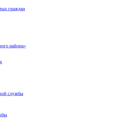
тых граждан
ого района»
х
ьной службы
жбы