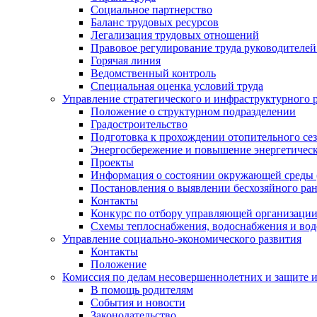
Социальное партнерство
Баланс трудовых ресурсов
Легализация трудовых отношений
Правовое регулирование труда руководителе
Горячая линия
Ведомственный контроль
Специальная оценка условий труда
Управление стратегического и инфраструктурного 
Положение о структурном подразделении
Градостроительство
Подготовка к прохождении отопительного се
Энергосбережение и повышение энергетичес
Проекты
Информация о состоянии окружающей среды 
Постановления о выявлении бесхозяйного ра
Контакты
Конкурс по отбору управляющей организаци
Схемы теплоснабжения, водоснабжения и вод
Управление социально-экономического развития
Контакты
Положение
Комиссия по делам несовершеннолетних и защите 
В помощь родителям
События и новости
Законодательство