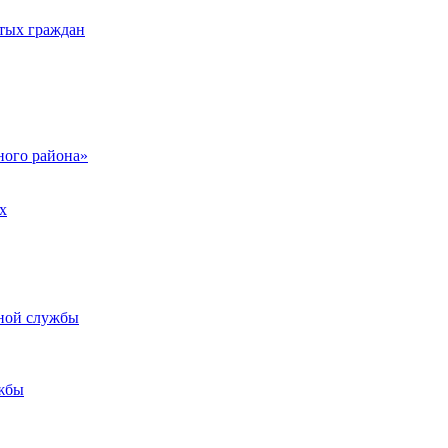
тых граждан
ого района»
х
ьной службы
жбы