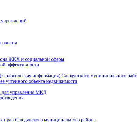
й учреждений
развития
зона ЖКХ и социальной сферы
кой эффективности
(экологическая информация) Слюдянского муниципального рай
нее учтенного объекта недвижимости
и для управления МКД
оотведения
их прав Слюдянского муниципального района