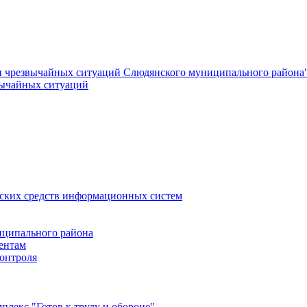
и чрезвычайных ситуаций Слюдянского муниципального района
вычайных ситуаций
еских средств информационных систем
ципального района
ентам
онтроля
лекс "Готов к труду и обороне"