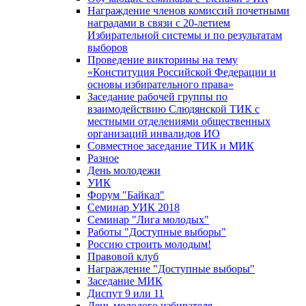
Награждение членов комиссий почетными
наградами в связи с 20-летием
Избирательной системы и по результатам
выборов
Проведение викторины на тему
«Конституция Российской Федерации и
основы избирательного права»
Заседание рабочей группы по
взаимодействию Слюдянской ТИК с
местными отделениями общественных
организаций инвалидов ИО
Совместное заседание ТИК и МИК
Разное
День молодежи
УИК
Форум "Байкал"
Семинар УИК 2018
Семинар "Лига молодых"
Работы "Доступные выборы"
Россию строить молодым!
Правовой клуб
Награждение "Доступные выборы"
Заседание МИК
Диспут 9 или 11
День молодого избирателя