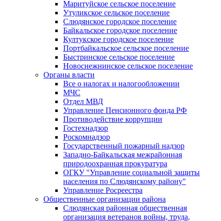
Маритуйское сельское поселение
Утуликское сельское поселение
Слюдянское городское поселение
Байкальское городское поселение
Култукское городское поселение
Портбайкальское сельское поселение
Быстринское сельское поселение
Новоснежнинское сельское поселение
Органы власти
Все о налогах и налогообложении
МЧС
Отдел МВД
Управление Пенсионного фонда РФ
Противодействие коррупции
Гостехнадзор
Роскомнадзор
Государственный пожарный надзор
Западно-Байкальская межрайонная
природоохранная прокуратура
ОГКУ "Управление социальной защиты
населения по Слюдянскому району"
Управление Росреестра
Общественные организации района
Слюдянская районная общественная
организация ветеранов войны, труда,