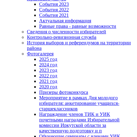
События 2023
События 2022
События 2021
Актуальная информация
Равные права - равные возможности
Сведения о численности избирателей
Контрольно-ревизионная служба
История выборов и референдумов на территории
района
Фотогалерея
2025 год
2024 год
2023 год
2022 год
2021 год
2020 год
Призеры фотоконкурса
Мероприятие в рамках Дня молодого
избирателя: анкетирование учащихся-
старшеклассников
Награждение членов ТИК и УИК
почетными наградами Избирательной
комиссии Иркутской области за
качественную подготовку и п
Обучающие семинары с членами УИК