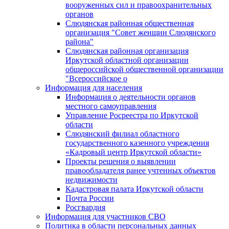
вооруженных сил и правоохранительных
органов
Слюдянская районная общественная
организация "Совет женщин Слюдянского
района"
Слюдянская районная организация
Иркутской областной организации
общероссийской общественной организации
"Всероссийское о
Информация для населения
Информация о деятельности органов
местного самоуправления
Управление Росреестра по Иркутской
области
Слюдянский филиал областного
государственного казенного учреждения
«Кадровый центр Иркутской области»
Проекты решения о выявлении
правообладателя ранее учтенных объектов
недвижимости
Кадастровая палата Иркутской области
Почта России
Росгвардия
Информация для участников СВО
Политика в области персональных данных