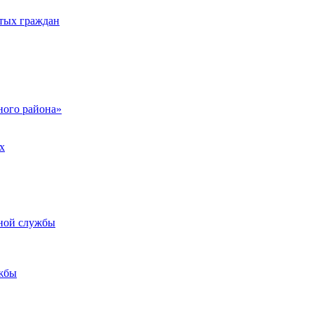
тых граждан
ого района»
х
ьной службы
жбы