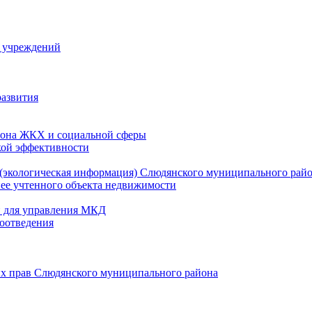
й учреждений
развития
зона ЖКХ и социальной сферы
кой эффективности
(экологическая информация) Слюдянского муниципального рай
нее учтенного объекта недвижимости
и для управления МКД
оотведения
их прав Слюдянского муниципального района