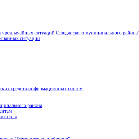
и чрезвычайных ситуаций Слюдянского муниципального района
вычайных ситуаций
еских средств информационных систем
ципального района
ентам
онтроля
лекс "Готов к труду и обороне"