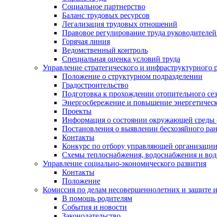
Социальное партнерство
Баланс трудовых ресурсов
Легализация трудовых отношений
Правовое регулирование труда руководителе
Горячая линия
Ведомственный контроль
Специальная оценка условий труда
Управление стратегического и инфраструктурного 
Положение о структурном подразделении
Градостроительство
Подготовка к прохождении отопительного се
Энергосбережение и повышение энергетичес
Проекты
Информация о состоянии окружающей среды 
Постановления о выявлении бесхозяйного ра
Контакты
Конкурс по отбору управляющей организаци
Схемы теплоснабжения, водоснабжения и вод
Управление социально-экономического развития
Контакты
Положение
Комиссия по делам несовершеннолетних и защите 
В помощь родителям
События и новости
Законодательство