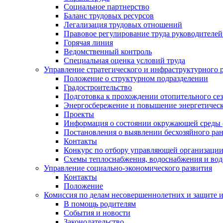
Социальное партнерство
Баланс трудовых ресурсов
Легализация трудовых отношений
Правовое регулирование труда руководителе
Горячая линия
Ведомственный контроль
Специальная оценка условий труда
Управление стратегического и инфраструктурного 
Положение о структурном подразделении
Градостроительство
Подготовка к прохождении отопительного се
Энергосбережение и повышение энергетичес
Проекты
Информация о состоянии окружающей среды 
Постановления о выявлении бесхозяйного ра
Контакты
Конкурс по отбору управляющей организаци
Схемы теплоснабжения, водоснабжения и вод
Управление социально-экономического развития
Контакты
Положение
Комиссия по делам несовершеннолетних и защите 
В помощь родителям
События и новости
Законодательство