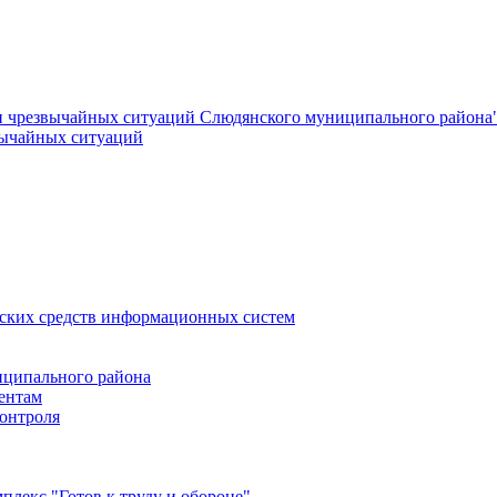
и чрезвычайных ситуаций Слюдянского муниципального района
вычайных ситуаций
еских средств информационных систем
ципального района
ентам
онтроля
лекс "Готов к труду и обороне"