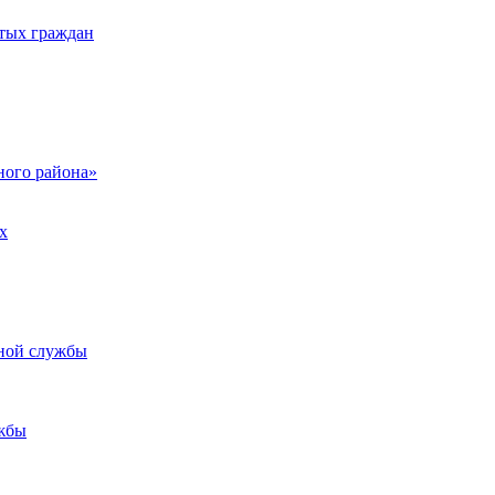
тых граждан
ого района»
х
ьной службы
жбы