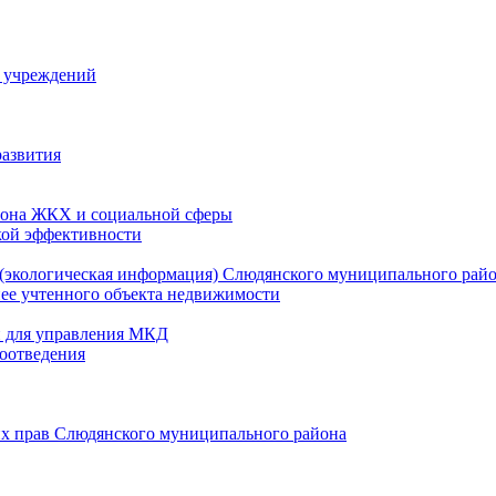
й учреждений
развития
зона ЖКХ и социальной сферы
кой эффективности
(экологическая информация) Слюдянского муниципального рай
нее учтенного объекта недвижимости
и для управления МКД
оотведения
их прав Слюдянского муниципального района