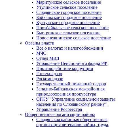
Маритуйское сельское поселение
Утуликское сельское поселение
Слюдянское городское поселение
Байкальское городское поселение
Култукское городское поселение
Портбайкальское сельское поселение
Быстринское сельское поселение
Новоснежнинское сельское поселение
Органы власти
Все о налогах и налогообложении
МЧС
Отдел МВД
Управление Пенсионного фонда РФ
Противодействие коррупции
Гостехнадзор
Роскомнадзор
Государственный пожарный надзор
Западно-Байкальская межрайонная
природоохранная прокуратура
ОГКУ "Управление социальной защиты
населения по Слюдянскому району"
Управление Росреестра
Общественные организации района
Слюдянская районная общественная
организация ветеранов войны, труда,