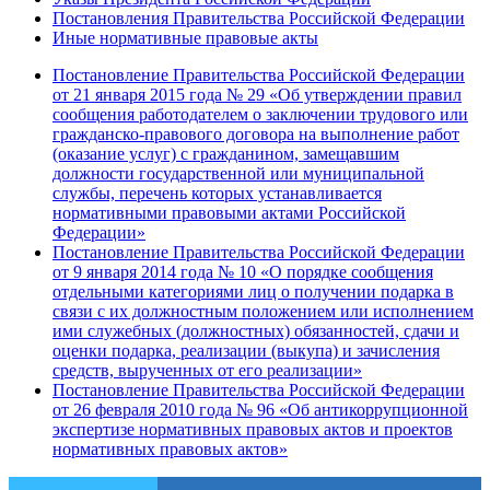
Постановления Правительства Российской Федерации
Иные нормативные правовые акты
Постановление Правительства Российской Федерации
от 21 января 2015 года № 29 «Об утверждении правил
сообщения работодателем о заключении трудового или
гражданско-правового договора на выполнение работ
(оказание услуг) с гражданином, замещавшим
должности государственной или муниципальной
службы, перечень которых устанавливается
нормативными правовыми актами Российской
Федерации»
Постановление Правительства Российской Федерации
от 9 января 2014 года № 10 «О порядке сообщения
отдельными категориями лиц о получении подарка в
связи с их должностным положением или исполнением
ими служебных (должностных) обязанностей, сдачи и
оценки подарка, реализации (выкупа) и зачисления
средств, вырученных от его реализации»
Постановление Правительства Российской Федерации
от 26 февраля 2010 года № 96 «Об антикоррупционной
экспертизе нормативных правовых актов и проектов
нормативных правовых актов»