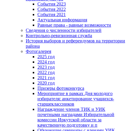
События 2023
События 2022
События 2021
Актуальная информация
Равные права - равные возможности
Сведения о численности избирателей
Контрольно-ревизионная служба
История выборов и референдумов на территории
района
Фотогалерея
2025 год
2024 год
2023 год
2022 год
2021 год
2020 год
Призеры фотоконкурса
Мероприятие в рамках Дня молодого
избирателя: анкетирование учащихся-
старшеклассников
Награждение членов ТИК и УИК
почетными наградами Избирательной
комиссии Иркутской области за
качественную подготовку и п
Обучающие семинары с членами УИК