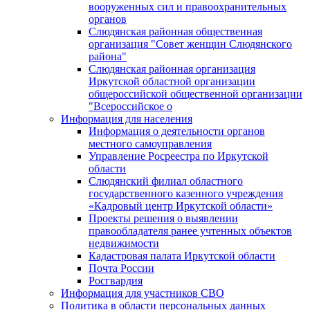
вооруженных сил и правоохранительных
органов
Слюдянская районная общественная
организация "Совет женщин Слюдянского
района"
Слюдянская районная организация
Иркутской областной организации
общероссийской общественной организации
"Всероссийское о
Информация для населения
Информация о деятельности органов
местного самоуправления
Управление Росреестра по Иркутской
области
Слюдянский филиал областного
государственного казенного учреждения
«Кадровый центр Иркутской области»
Проекты решения о выявлении
правообладателя ранее учтенных объектов
недвижимости
Кадастровая палата Иркутской области
Почта России
Росгвардия
Информация для участников СВО
Политика в области персональных данных