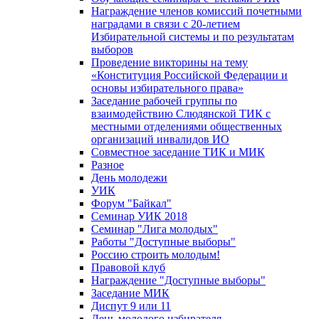
Награждение членов комиссий почетными
наградами в связи с 20-летием
Избирательной системы и по результатам
выборов
Проведение викторины на тему
«Конституция Российской Федерации и
основы избирательного права»
Заседание рабочей группы по
взаимодействию Слюдянской ТИК с
местными отделениями общественных
организаций инвалидов ИО
Совместное заседание ТИК и МИК
Разное
День молодежи
УИК
Форум "Байкал"
Семинар УИК 2018
Семинар "Лига молодых"
Работы "Доступные выборы"
Россию строить молодым!
Правовой клуб
Награждение "Доступные выборы"
Заседание МИК
Диспут 9 или 11
День молодого избирателя