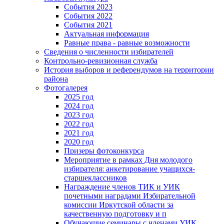
События 2023
События 2022
События 2021
Актуальная информация
Равные права - равные возможности
Сведения о численности избирателей
Контрольно-ревизионная служба
История выборов и референдумов на территории
района
Фотогалерея
2025 год
2024 год
2023 год
2022 год
2021 год
2020 год
Призеры фотоконкурса
Мероприятие в рамках Дня молодого
избирателя: анкетирование учащихся-
старшеклассников
Награждение членов ТИК и УИК
почетными наградами Избирательной
комиссии Иркутской области за
качественную подготовку и п
Обучающие семинары с членами УИК