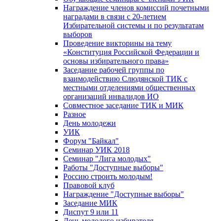
Награждение членов комиссий почетными
наградами в связи с 20-летием
Избирательной системы и по результатам
выборов
Проведение викторины на тему
«Конституция Российской Федерации и
основы избирательного права»
Заседание рабочей группы по
взаимодействию Слюдянской ТИК с
местными отделениями общественных
организаций инвалидов ИО
Совместное заседание ТИК и МИК
Разное
День молодежи
УИК
Форум "Байкал"
Семинар УИК 2018
Семинар "Лига молодых"
Работы "Доступные выборы"
Россию строить молодым!
Правовой клуб
Награждение "Доступные выборы"
Заседание МИК
Диспут 9 или 11
День молодого избирателя