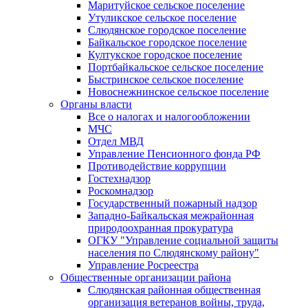
Маритуйское сельское поселение
Утуликское сельское поселение
Слюдянское городское поселение
Байкальское городское поселение
Култукское городское поселение
Портбайкальское сельское поселение
Быстринское сельское поселение
Новоснежнинское сельское поселение
Органы власти
Все о налогах и налогообложении
МЧС
Отдел МВД
Управление Пенсионного фонда РФ
Противодействие коррупции
Гостехнадзор
Роскомнадзор
Государственный пожарный надзор
Западно-Байкальская межрайонная
природоохранная прокуратура
ОГКУ "Управление социальной защиты
населения по Слюдянскому району"
Управление Росреестра
Общественные организации района
Слюдянская районная общественная
организация ветеранов войны, труда,