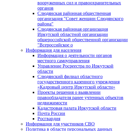
вооруженных сил и правоохранительных
органов
Слюдянская районная общественная
организация "Совет женщин Слюдянского
района"
Слюдянская районная организация
Иркутской областной организации
общероссийской общественной организации
"Всероссийское о
Информация для населения
Информация о деятельности органов
местного самоуправления
Управление Росреестра по Иркутской
области
Слюдянский филиал областного
государственного казенного учреждения
«Кадровый центр Иркутской области»
Проекты решения о выявлении
правообладателя ранее учтенных объектов
недвижимости
Кадастровая палата Иркутской области
Почта России
Росгвардия
Информация для участников СВО
Политика в области персональных данных