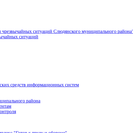
и чрезвычайных ситуаций Слюдянского муниципального района
вычайных ситуаций
еских средств информационных систем
ципального района
ентам
онтроля
лекс "Готов к труду и обороне"