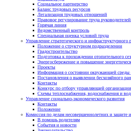
Социальное партнерство
Баланс трудовых ресурсов
Легализация трудовых отношений
Правовое регулирование труда руководителе
Горячая линия
Ведомственный контроль
Специальная оценка условий труда
Управление стратегического и инфраструктурного 
Положение о структурном подразделении
Градостроительство
Подготовка к прохождении отопительного се
Энергосбережение и повышение энергетичес
Проекты
Информация о состоянии окружающей среды 
Постановления о выявлении бесхозяйного ра
Контакты
Конкурс по отбору управляющей организаци
Схемы теплоснабжения, водоснабжения и вод
Управление социально-экономического развития
Контакты
Положение
Комиссия по делам несовершеннолетних и защите 
В помощь родителям
События и новости
Законодательство