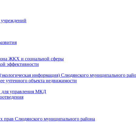
й учреждений
развития
зона ЖКХ и социальной сферы
кой эффективности
(экологическая информация) Слюдянского муниципального рай
нее учтенного объекта недвижимости
и для управления МКД
оотведения
их прав Слюдянского муниципального района