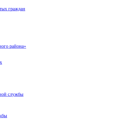
тых граждан
ого района»
х
ьной службы
жбы