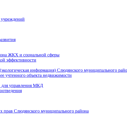
й учреждений
развития
зона ЖКХ и социальной сферы
кой эффективности
(экологическая информация) Слюдянского муниципального рай
нее учтенного объекта недвижимости
и для управления МКД
оотведения
их прав Слюдянского муниципального района