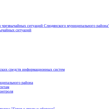
и чрезвычайных ситуаций Слюдянского муниципального района
вычайных ситуаций
еских средств информационных систем
ципального района
ентам
онтроля
лекс "Готов к труду и обороне"