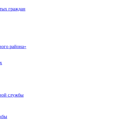
тых граждан
ого района»
х
ьной службы
жбы