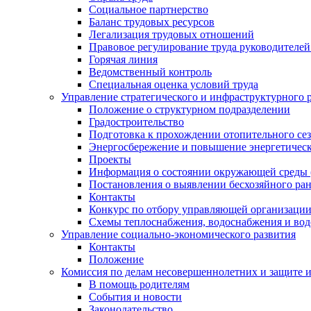
Социальное партнерство
Баланс трудовых ресурсов
Легализация трудовых отношений
Правовое регулирование труда руководителе
Горячая линия
Ведомственный контроль
Специальная оценка условий труда
Управление стратегического и инфраструктурного 
Положение о структурном подразделении
Градостроительство
Подготовка к прохождении отопительного се
Энергосбережение и повышение энергетичес
Проекты
Информация о состоянии окружающей среды 
Постановления о выявлении бесхозяйного ра
Контакты
Конкурс по отбору управляющей организаци
Схемы теплоснабжения, водоснабжения и вод
Управление социально-экономического развития
Контакты
Положение
Комиссия по делам несовершеннолетних и защите 
В помощь родителям
События и новости
Законодательство