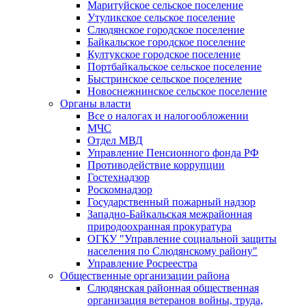
Маритуйское сельское поселение
Утуликское сельское поселение
Слюдянское городское поселение
Байкальское городское поселение
Култукское городское поселение
Портбайкальское сельское поселение
Быстринское сельское поселение
Новоснежнинское сельское поселение
Органы власти
Все о налогах и налогообложении
МЧС
Отдел МВД
Управление Пенсионного фонда РФ
Противодействие коррупции
Гостехнадзор
Роскомнадзор
Государственный пожарный надзор
Западно-Байкальская межрайонная
природоохранная прокуратура
ОГКУ "Управление социальной защиты
населения по Слюдянскому району"
Управление Росреестра
Общественные организации района
Слюдянская районная общественная
организация ветеранов войны, труда,