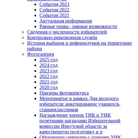
События 2023
События 2022
События 2021
Актуальная информация
Равные права - равные возможности
Сведения о численности избирателей
Контрольно-ревизионная служба
История выборов и референдумов на территории
района
Фотогалерея
2025 год
2024 год
2023 год
2022 год
2021 год
2020 год
Призеры фотоконкурса
Мероприятие в рамках Дня молодого
избирателя: анкетирование учащихся-
старшеклассников
Награждение членов ТИК и УИК
почетными наградами Избирательной
комиссии Иркутской области за
качественную подготовку и п
Обучающие семинары с членами УИК