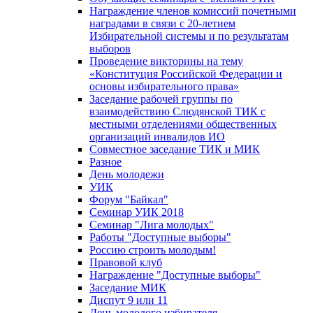
Награждение членов комиссий почетными
наградами в связи с 20-летием
Избирательной системы и по результатам
выборов
Проведение викторины на тему
«Конституция Российской Федерации и
основы избирательного права»
Заседание рабочей группы по
взаимодействию Слюдянской ТИК с
местными отделениями общественных
организаций инвалидов ИО
Совместное заседание ТИК и МИК
Разное
День молодежи
УИК
Форум "Байкал"
Семинар УИК 2018
Семинар "Лига молодых"
Работы "Доступные выборы"
Россию строить молодым!
Правовой клуб
Награждение "Доступные выборы"
Заседание МИК
Диспут 9 или 11
День молодого избирателя