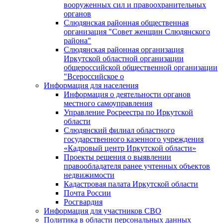
вооруженных сил и правоохранительных
органов
Слюдянская районная общественная
организация "Совет женщин Слюдянского
района"
Слюдянская районная организация
Иркутской областной организации
общероссийской общественной организации
"Всероссийское о
Информация для населения
Информация о деятельности органов
местного самоуправления
Управление Росреестра по Иркутской
области
Слюдянский филиал областного
государственного казенного учреждения
«Кадровый центр Иркутской области»
Проекты решения о выявлении
правообладателя ранее учтенных объектов
недвижимости
Кадастровая палата Иркутской области
Почта России
Росгвардия
Информация для участников СВО
Политика в области персональных данных