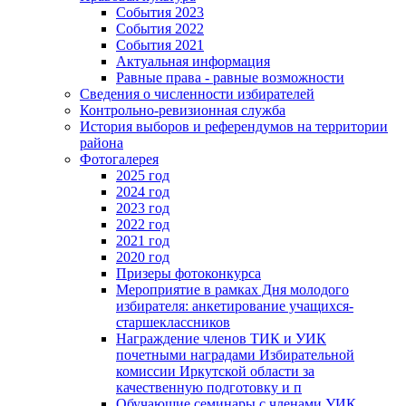
События 2023
События 2022
События 2021
Актуальная информация
Равные права - равные возможности
Сведения о численности избирателей
Контрольно-ревизионная служба
История выборов и референдумов на территории
района
Фотогалерея
2025 год
2024 год
2023 год
2022 год
2021 год
2020 год
Призеры фотоконкурса
Мероприятие в рамках Дня молодого
избирателя: анкетирование учащихся-
старшеклассников
Награждение членов ТИК и УИК
почетными наградами Избирательной
комиссии Иркутской области за
качественную подготовку и п
Обучающие семинары с членами УИК