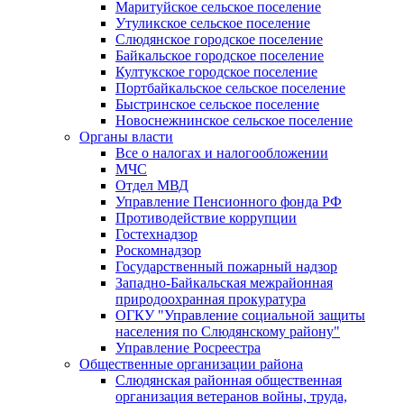
Маритуйское сельское поселение
Утуликское сельское поселение
Слюдянское городское поселение
Байкальское городское поселение
Култукское городское поселение
Портбайкальское сельское поселение
Быстринское сельское поселение
Новоснежнинское сельское поселение
Органы власти
Все о налогах и налогообложении
МЧС
Отдел МВД
Управление Пенсионного фонда РФ
Противодействие коррупции
Гостехнадзор
Роскомнадзор
Государственный пожарный надзор
Западно-Байкальская межрайонная
природоохранная прокуратура
ОГКУ "Управление социальной защиты
населения по Слюдянскому району"
Управление Росреестра
Общественные организации района
Слюдянская районная общественная
организация ветеранов войны, труда,