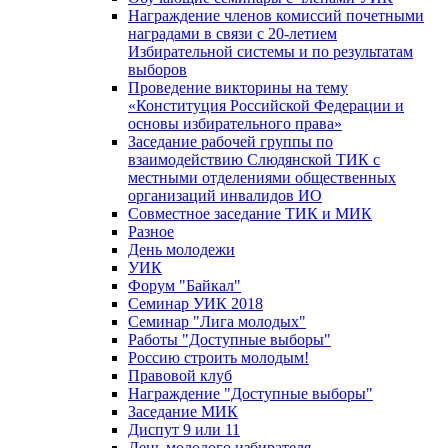
Награждение членов комиссий почетными
наградами в связи с 20-летием
Избирательной системы и по результатам
выборов
Проведение викторины на тему
«Конституция Российской Федерации и
основы избирательного права»
Заседание рабочей группы по
взаимодействию Слюдянской ТИК с
местными отделениями общественных
организаций инвалидов ИО
Совместное заседание ТИК и МИК
Разное
День молодежи
УИК
Форум "Байкал"
Семинар УИК 2018
Семинар "Лига молодых"
Работы "Доступные выборы"
Россию строить молодым!
Правовой клуб
Награждение "Доступные выборы"
Заседание МИК
Диспут 9 или 11
День молодого избирателя