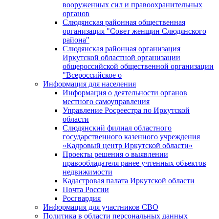
вооруженных сил и правоохранительных
органов
Слюдянская районная общественная
организация "Совет женщин Слюдянского
района"
Слюдянская районная организация
Иркутской областной организации
общероссийской общественной организации
"Всероссийское о
Информация для населения
Информация о деятельности органов
местного самоуправления
Управление Росреестра по Иркутской
области
Слюдянский филиал областного
государственного казенного учреждения
«Кадровый центр Иркутской области»
Проекты решения о выявлении
правообладателя ранее учтенных объектов
недвижимости
Кадастровая палата Иркутской области
Почта России
Росгвардия
Информация для участников СВО
Политика в области персональных данных