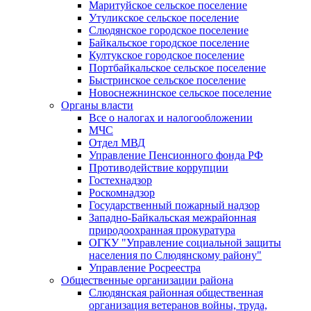
Маритуйское сельское поселение
Утуликское сельское поселение
Слюдянское городское поселение
Байкальское городское поселение
Култукское городское поселение
Портбайкальское сельское поселение
Быстринское сельское поселение
Новоснежнинское сельское поселение
Органы власти
Все о налогах и налогообложении
МЧС
Отдел МВД
Управление Пенсионного фонда РФ
Противодействие коррупции
Гостехнадзор
Роскомнадзор
Государственный пожарный надзор
Западно-Байкальская межрайонная
природоохранная прокуратура
ОГКУ "Управление социальной защиты
населения по Слюдянскому району"
Управление Росреестра
Общественные организации района
Слюдянская районная общественная
организация ветеранов войны, труда,