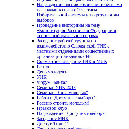
Награждение членов комиссий почетными
наградами в связи с 20-летием
Избирательной системы и по результатам
выборов
Проведение викторины на тему
«Конституция Российской Федерации и
основы избирательного права»
Заседание рабочей группы по
взаимодействию Слюдянской ТИК с
местными отделениями общественных
организаций инвалидов ИО
Совместное заседание ТИК и МИК
Разное
День молодежи
УИК
Форум "Байкал"
Семинар УИК 2018
Семинар "Лига молодых"
Работы "Доступные выборы"
Россию строить молодым!
Правовой клуб
Награждение "Доступные выборы"
Заседание МИК
Диспут 9 или 11
День молодого избирателя