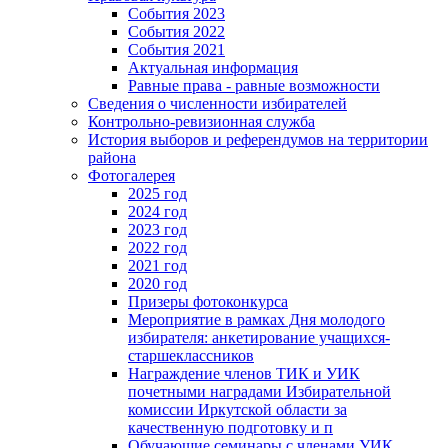
События 2023
События 2022
События 2021
Актуальная информация
Равные права - равные возможности
Сведения о численности избирателей
Контрольно-ревизионная служба
История выборов и референдумов на территории
района
Фотогалерея
2025 год
2024 год
2023 год
2022 год
2021 год
2020 год
Призеры фотоконкурса
Мероприятие в рамках Дня молодого
избирателя: анкетирование учащихся-
старшеклассников
Награждение членов ТИК и УИК
почетными наградами Избирательной
комиссии Иркутской области за
качественную подготовку и п
Обучающие семинары с членами УИК