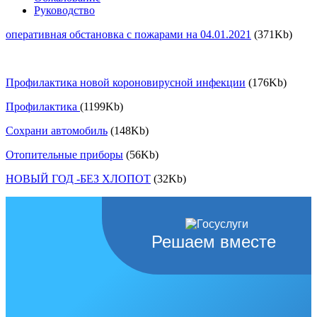
Руководство
оперативная обстановка с пожарами на 04.01.2021
(371Kb)
Профилактика новой короновирусной инфекции
(176Kb)
Профилактика
(1199Kb)
Сохрани автомобиль
(148Kb)
Отопительные приборы
(56Kb)
НОВЫЙ ГОД -БЕЗ ХЛОПОТ
(32Kb)
Решаем вместе