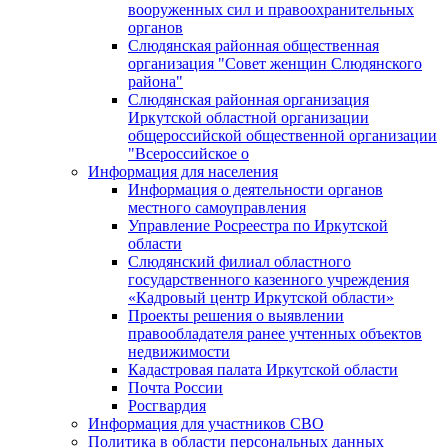
вооруженных сил и правоохранительных
органов
Слюдянская районная общественная
организация "Совет женщин Слюдянского
района"
Слюдянская районная организация
Иркутской областной организации
общероссийской общественной организации
"Всероссийское о
Информация для населения
Информация о деятельности органов
местного самоуправления
Управление Росреестра по Иркутской
области
Слюдянский филиал областного
государственного казенного учреждения
«Кадровый центр Иркутской области»
Проекты решения о выявлении
правообладателя ранее учтенных объектов
недвижимости
Кадастровая палата Иркутской области
Почта России
Росгвардия
Информация для участников СВО
Политика в области персональных данных