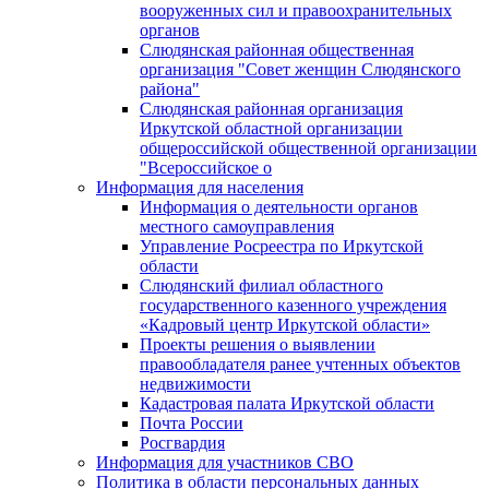
вооруженных сил и правоохранительных
органов
Слюдянская районная общественная
организация "Совет женщин Слюдянского
района"
Слюдянская районная организация
Иркутской областной организации
общероссийской общественной организации
"Всероссийское о
Информация для населения
Информация о деятельности органов
местного самоуправления
Управление Росреестра по Иркутской
области
Слюдянский филиал областного
государственного казенного учреждения
«Кадровый центр Иркутской области»
Проекты решения о выявлении
правообладателя ранее учтенных объектов
недвижимости
Кадастровая палата Иркутской области
Почта России
Росгвардия
Информация для участников СВО
Политика в области персональных данных