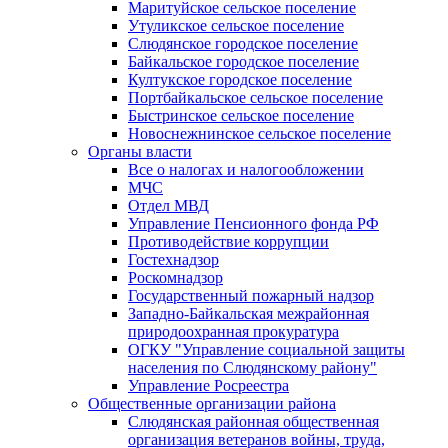
Маритуйское сельское поселение
Утуликское сельское поселение
Слюдянское городское поселение
Байкальское городское поселение
Култукское городское поселение
Портбайкальское сельское поселение
Быстринское сельское поселение
Новоснежнинское сельское поселение
Органы власти
Все о налогах и налогообложении
МЧС
Отдел МВД
Управление Пенсионного фонда РФ
Противодействие коррупции
Гостехнадзор
Роскомнадзор
Государственный пожарный надзор
Западно-Байкальская межрайонная
природоохранная прокуратура
ОГКУ "Управление социальной защиты
населения по Слюдянскому району"
Управление Росреестра
Общественные организации района
Слюдянская районная общественная
организация ветеранов войны, труда,