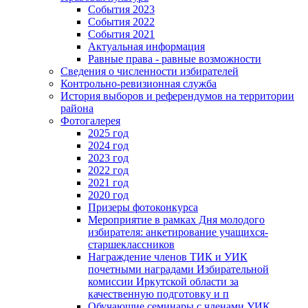
События 2023
События 2022
События 2021
Актуальная информация
Равные права - равные возможности
Сведения о численности избирателей
Контрольно-ревизионная служба
История выборов и референдумов на территории
района
Фотогалерея
2025 год
2024 год
2023 год
2022 год
2021 год
2020 год
Призеры фотоконкурса
Мероприятие в рамках Дня молодого
избирателя: анкетирование учащихся-
старшеклассников
Награждение членов ТИК и УИК
почетными наградами Избирательной
комиссии Иркутской области за
качественную подготовку и п
Обучающие семинары с членами УИК