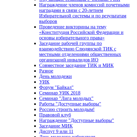
Награждение членов комиссий почетными
наградами в связи с 20-летием
Избирательной системы и по результатам
выборов
Проведение викторины на тему
«Конституция Российской Федерации и
основы избирательного права»
Заседание рабочей группы по
взаимодействию Слюдянской ТИК с
местными отделениями общественных
организаций инвалидов ИО
Совместное заседание ТИК и МИК
Разное
День молодежи
УИК
Форум "Байкал"
Семинар УИК 2018
Семинар "Лига молодых"
Работы "Доступные выборы"
Россию строить молодым!
Правовой клуб
Награждение "Доступные выборы"
Заседание МИК
Диспут 9 или 11
День молодого избирателя