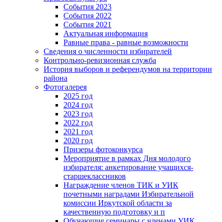
События 2023
События 2022
События 2021
Актуальная информация
Равные права - равные возможности
Сведения о численности избирателей
Контрольно-ревизионная служба
История выборов и референдумов на территории
района
Фотогалерея
2025 год
2024 год
2023 год
2022 год
2021 год
2020 год
Призеры фотоконкурса
Мероприятие в рамках Дня молодого
избирателя: анкетирование учащихся-
старшеклассников
Награждение членов ТИК и УИК
почетными наградами Избирательной
комиссии Иркутской области за
качественную подготовку и п
Обучающие семинары с членами УИК