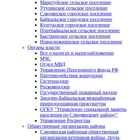
Маритуйское сельское поселение
Утуликское сельское поселение
Слюдянское городское поселение
Байкальское городское поселение
Култукское городское поселение
Портбайкальское сельское поселение
Быстринское сельское поселение
Новоснежнинское сельское поселение
Органы власти
Все о налогах и налогообложении
МЧС
Отдел МВД
Управление Пенсионного фонда РФ
Противодействие коррупции
Гостехнадзор
Роскомнадзор
Государственный пожарный надзор
Западно-Байкальская межрайонная
природоохранная прокуратура
ОГКУ "Управление социальной защиты
населения по Слюдянскому району"
Управление Росреестра
Общественные организации района
Слюдянская районная общественная
организация ветеранов войны, труда,