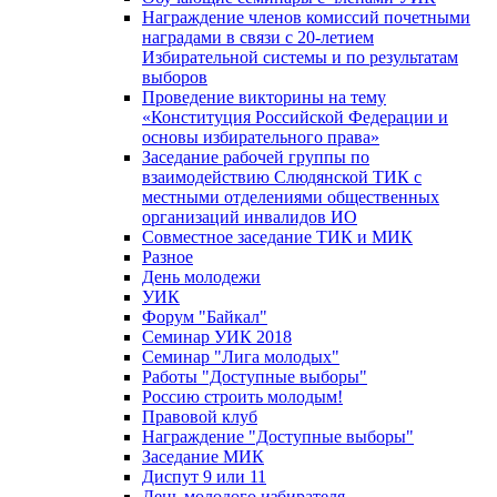
Награждение членов комиссий почетными
наградами в связи с 20-летием
Избирательной системы и по результатам
выборов
Проведение викторины на тему
«Конституция Российской Федерации и
основы избирательного права»
Заседание рабочей группы по
взаимодействию Слюдянской ТИК с
местными отделениями общественных
организаций инвалидов ИО
Совместное заседание ТИК и МИК
Разное
День молодежи
УИК
Форум "Байкал"
Семинар УИК 2018
Семинар "Лига молодых"
Работы "Доступные выборы"
Россию строить молодым!
Правовой клуб
Награждение "Доступные выборы"
Заседание МИК
Диспут 9 или 11
День молодого избирателя