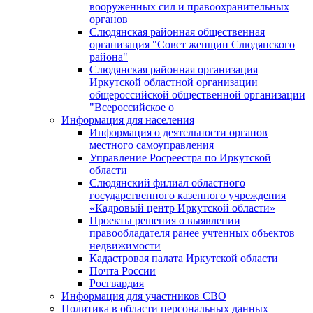
вооруженных сил и правоохранительных
органов
Слюдянская районная общественная
организация "Совет женщин Слюдянского
района"
Слюдянская районная организация
Иркутской областной организации
общероссийской общественной организации
"Всероссийское о
Информация для населения
Информация о деятельности органов
местного самоуправления
Управление Росреестра по Иркутской
области
Слюдянский филиал областного
государственного казенного учреждения
«Кадровый центр Иркутской области»
Проекты решения о выявлении
правообладателя ранее учтенных объектов
недвижимости
Кадастровая палата Иркутской области
Почта России
Росгвардия
Информация для участников СВО
Политика в области персональных данных