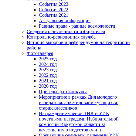
События 2023
События 2022
События 2021
Актуальная информация
Равные права - равные возможности
Сведения о численности избирателей
Контрольно-ревизионная служба
История выборов и референдумов на территории
района
Фотогалерея
2025 год
2024 год
2023 год
2022 год
2021 год
2020 год
Призеры фотоконкурса
Мероприятие в рамках Дня молодого
избирателя: анкетирование учащихся-
старшеклассников
Награждение членов ТИК и УИК
почетными наградами Избирательной
комиссии Иркутской области за
качественную подготовку и п
Обучающие семинары с членами УИК