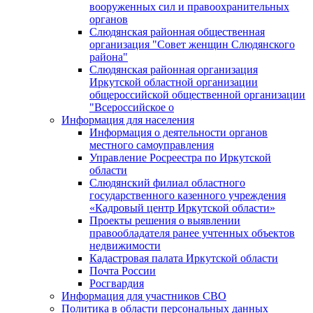
вооруженных сил и правоохранительных
органов
Слюдянская районная общественная
организация "Совет женщин Слюдянского
района"
Слюдянская районная организация
Иркутской областной организации
общероссийской общественной организации
"Всероссийское о
Информация для населения
Информация о деятельности органов
местного самоуправления
Управление Росреестра по Иркутской
области
Слюдянский филиал областного
государственного казенного учреждения
«Кадровый центр Иркутской области»
Проекты решения о выявлении
правообладателя ранее учтенных объектов
недвижимости
Кадастровая палата Иркутской области
Почта России
Росгвардия
Информация для участников СВО
Политика в области персональных данных