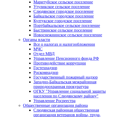
Маритуйское сельское поселение
Утуликское сельское поселение
Слюдянское городское поселение
Байкальское городское поселение
Култукское городское поселение
Портбайкальское сельское поселение
Быстринское сельское поселение
Новоснежнинское сельское поселение
Органы власти
Все о налогах и налогообложении
МЧС
Отдел МВД
Управление Пенсионного фонда РФ
Противодействие коррупции
Гостехнадзор
Роскомнадзор
Государственный пожарный надзор
Западно-Байкальская межрайонная
природоохранная прокуратура
ОГКУ "Управление социальной защиты
населения по Слюдянскому району"
Управление Росреестра
Общественные организации района
Слюдянская районная общественная
организация ветеранов войны, труда,