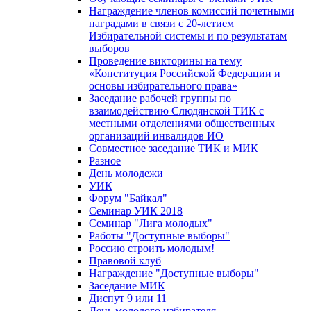
Награждение членов комиссий почетными
наградами в связи с 20-летием
Избирательной системы и по результатам
выборов
Проведение викторины на тему
«Конституция Российской Федерации и
основы избирательного права»
Заседание рабочей группы по
взаимодействию Слюдянской ТИК с
местными отделениями общественных
организаций инвалидов ИО
Совместное заседание ТИК и МИК
Разное
День молодежи
УИК
Форум "Байкал"
Семинар УИК 2018
Семинар "Лига молодых"
Работы "Доступные выборы"
Россию строить молодым!
Правовой клуб
Награждение "Доступные выборы"
Заседание МИК
Диспут 9 или 11
День молодого избирателя