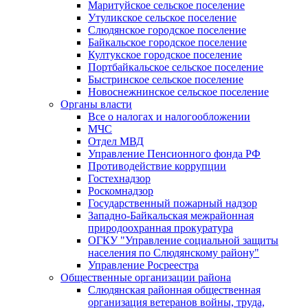
Маритуйское сельское поселение
Утуликское сельское поселение
Слюдянское городское поселение
Байкальское городское поселение
Култукское городское поселение
Портбайкальское сельское поселение
Быстринское сельское поселение
Новоснежнинское сельское поселение
Органы власти
Все о налогах и налогообложении
МЧС
Отдел МВД
Управление Пенсионного фонда РФ
Противодействие коррупции
Гостехнадзор
Роскомнадзор
Государственный пожарный надзор
Западно-Байкальская межрайонная
природоохранная прокуратура
ОГКУ "Управление социальной защиты
населения по Слюдянскому району"
Управление Росреестра
Общественные организации района
Слюдянская районная общественная
организация ветеранов войны, труда,