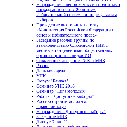
Награждение членов комиссий почетными
наградами в связи с 20-летием
Избирательной системы и по результатам
выборов
Проведение викторины на тему
«Конституция Российской Федерации и
основы избирательного права»
Заседание рабочей группы по
взаимодействию Слюдянской ТИК с
местными отделениями общественных
организаций инвалидов ИО
Совместное заседание ТИК и МИК
Разное
День молодежи
УИК
Форум "Байкал"
Семинар УИК 2018
Семинар "Лига молодых"
Работы "Доступные выборы"
Россию строить молодым!
Правовой клуб
Награждение "Доступные выборы"
Заседание МИК
Диспут 9 или 11
День молодого избирателя