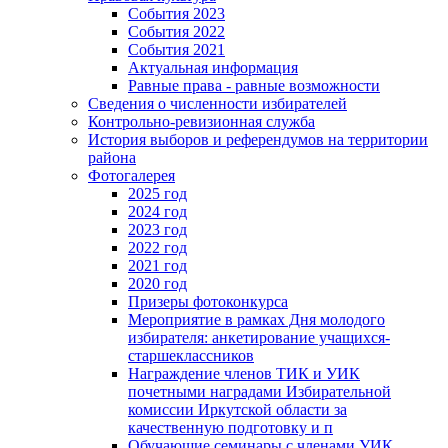
События 2023
События 2022
События 2021
Актуальная информация
Равные права - равные возможности
Сведения о численности избирателей
Контрольно-ревизионная служба
История выборов и референдумов на территории
района
Фотогалерея
2025 год
2024 год
2023 год
2022 год
2021 год
2020 год
Призеры фотоконкурса
Мероприятие в рамках Дня молодого
избирателя: анкетирование учащихся-
старшеклассников
Награждение членов ТИК и УИК
почетными наградами Избирательной
комиссии Иркутской области за
качественную подготовку и п
Обучающие семинары с членами УИК