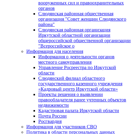
вооруженных сил и правоохранительных
органов
Слюдянская районная общественная
организация "Совет женщин Слюдянского
района"
Слюдянская районная организация
Иркутской областной организации
общероссийской общественной организации
"Всероссийское о
Информация для населения
Информация о деятельности органов
местного самоуправления
Управление Росреестра по Иркутской
области
Слюдянский филиал областного
государственного казенного учреждения
«Кадровый центр Иркутской области»
Проекты решения о выявлении
правообладателя ранее учтенных объектов
недвижимости
Кадастровая палата Иркутской области
Почта России
Росгвардия
Информация для участников СВО
Политика в области персональных данных