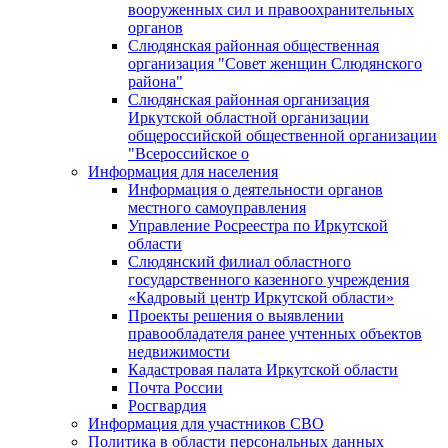
вооруженных сил и правоохранительных
органов
Слюдянская районная общественная
организация "Совет женщин Слюдянского
района"
Слюдянская районная организация
Иркутской областной организации
общероссийской общественной организации
"Всероссийское о
Информация для населения
Информация о деятельности органов
местного самоуправления
Управление Росреестра по Иркутской
области
Слюдянский филиал областного
государственного казенного учреждения
«Кадровый центр Иркутской области»
Проекты решения о выявлении
правообладателя ранее учтенных объектов
недвижимости
Кадастровая палата Иркутской области
Почта России
Росгвардия
Информация для участников СВО
Политика в области персональных данных