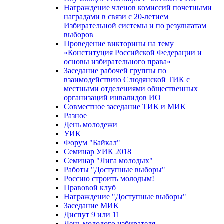
Награждение членов комиссий почетными
наградами в связи с 20-летием
Избирательной системы и по результатам
выборов
Проведение викторины на тему
«Конституция Российской Федерации и
основы избирательного права»
Заседание рабочей группы по
взаимодействию Слюдянской ТИК с
местными отделениями общественных
организаций инвалидов ИО
Совместное заседание ТИК и МИК
Разное
День молодежи
УИК
Форум "Байкал"
Семинар УИК 2018
Семинар "Лига молодых"
Работы "Доступные выборы"
Россию строить молодым!
Правовой клуб
Награждение "Доступные выборы"
Заседание МИК
Диспут 9 или 11
День молодого избирателя