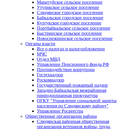
Маритуйское сельское поселение
Утуликское сельское поселение
Слюдянское городское поселение
Байкальское городское поселение
Култукское городское поселение
Портбайкальское сельское поселение
Быстринское сельское поселение
Новоснежнинское сельское поселение
Органы власти
Все о налогах и налогообложении
МЧС
Отдел МВД
Управление Пенсионного фонда РФ
Противодействие коррупции
Гостехнадзор
Роскомнадзор
Государственный пожарный надзор
Западно-Байкальская межрайонная
природоохранная прокуратура
ОГКУ "Управление социальной защиты
населения по Слюдянскому району"
Управление Росреестра
Общественные организации района
Слюдянская районная общественная
организация ветеранов войны, труда,