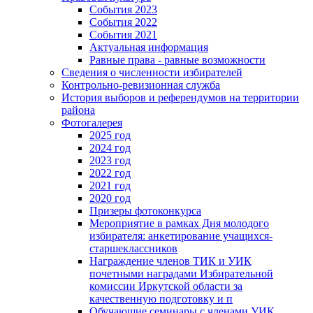
События 2023
События 2022
События 2021
Актуальная информация
Равные права - равные возможности
Сведения о численности избирателей
Контрольно-ревизионная служба
История выборов и референдумов на территории
района
Фотогалерея
2025 год
2024 год
2023 год
2022 год
2021 год
2020 год
Призеры фотоконкурса
Мероприятие в рамках Дня молодого
избирателя: анкетирование учащихся-
старшеклассников
Награждение членов ТИК и УИК
почетными наградами Избирательной
комиссии Иркутской области за
качественную подготовку и п
Обучающие семинары с членами УИК