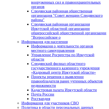
вооруженных сил и правоохранительных
органов
Слюдянская районная общественная
организация "Совет женщин Слюдянского
района"
Слюдянская районная организация
Иркутской областной организации
общероссийской общественной организации
"Всероссийское о
Информация для населения
Информация о деятельности органов
местного самоуправления
Управление Росреестра по Иркутской
области
Слюдянский филиал областного
государственного казенного учреждения
«Кадровый центр Иркутской области»
Проекты решения о выявлении
правообладателя ранее учтенных объектов
недвижимости
Кадастровая палата Иркутской области
Почта России
Росгвардия
Информация для участников СВО
Политика в области персональных данных