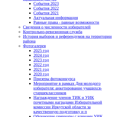
События 2023
События 2022
События 2021
Актуальная информация
Равные права - равные возможности
Сведения о численности избирателей
Контрольно-ревизионная служба
История выборов и референдумов на территории
района
Фотогалерея
2025 год
2024 год
2023 год
2022 год
2021 год
2020 год
Призеры фотоконкурса
Мероприятие в рамках Дня молодого
избирателя: анкетирование учащихся-
старшеклассников
Награждение членов ТИК и УИК
почетными наградами Избирательной
комиссии Иркутской области за
качественную подготовку и п
Обучающие семинары с членами УИК