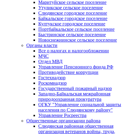
Маритуйское сельское поселение
Утуликское сельское поселение
Слюдянское городское поселение
Байкальское городское поселение
Култукское городское поселение
Портбайкальское сельское поселение
Быстринское сельское поселение
Новоснежнинское сельское поселение
Органы власти
Все о налогах и налогообложении
МЧС
Отдел МВД
Управление Пенсионного фонда РФ
Противодействие коррупции
Гостехнадзор
Роскомнадзор
Государственный пожарный надзор
Западно-Байкальская межрайонная
природоохранная прокуратура
ОГКУ "Управление социальной защиты
населения по Слюдянскому району"
Управление Росреестра
Общественные организации района
Слюдянская районная общественная
организация ветеранов войны, труда,