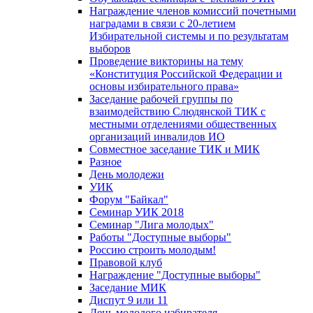
Награждение членов комиссий почетными
наградами в связи с 20-летием
Избирательной системы и по результатам
выборов
Проведение викторины на тему
«Конституция Российской Федерации и
основы избирательного права»
Заседание рабочей группы по
взаимодействию Слюдянской ТИК с
местными отделениями общественных
организаций инвалидов ИО
Совместное заседание ТИК и МИК
Разное
День молодежи
УИК
Форум "Байкал"
Семинар УИК 2018
Семинар "Лига молодых"
Работы "Доступные выборы"
Россию строить молодым!
Правовой клуб
Награждение "Доступные выборы"
Заседание МИК
Диспут 9 или 11
День молодого избирателя