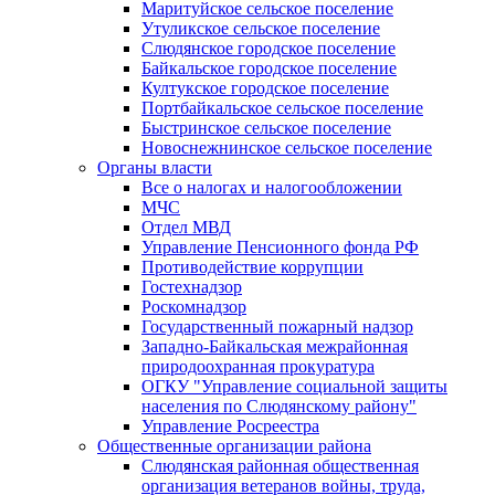
Маритуйское сельское поселение
Утуликское сельское поселение
Слюдянское городское поселение
Байкальское городское поселение
Култукское городское поселение
Портбайкальское сельское поселение
Быстринское сельское поселение
Новоснежнинское сельское поселение
Органы власти
Все о налогах и налогообложении
МЧС
Отдел МВД
Управление Пенсионного фонда РФ
Противодействие коррупции
Гостехнадзор
Роскомнадзор
Государственный пожарный надзор
Западно-Байкальская межрайонная
природоохранная прокуратура
ОГКУ "Управление социальной защиты
населения по Слюдянскому району"
Управление Росреестра
Общественные организации района
Слюдянская районная общественная
организация ветеранов войны, труда,