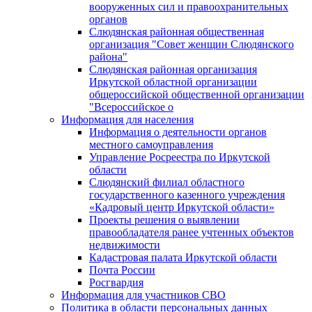
вооруженных сил и правоохранительных
органов
Слюдянская районная общественная
организация "Совет женщин Слюдянского
района"
Слюдянская районная организация
Иркутской областной организации
общероссийской общественной организации
"Всероссийское о
Информация для населения
Информация о деятельности органов
местного самоуправления
Управление Росреестра по Иркутской
области
Слюдянский филиал областного
государственного казенного учреждения
«Кадровый центр Иркутской области»
Проекты решения о выявлении
правообладателя ранее учтенных объектов
недвижимости
Кадастровая палата Иркутской области
Почта России
Росгвардия
Информация для участников СВО
Политика в области персональных данных