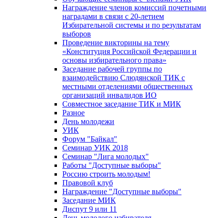
Награждение членов комиссий почетными
наградами в связи с 20-летием
Избирательной системы и по результатам
выборов
Проведение викторины на тему
«Конституция Российской Федерации и
основы избирательного права»
Заседание рабочей группы по
взаимодействию Слюдянской ТИК с
местными отделениями общественных
организаций инвалидов ИО
Совместное заседание ТИК и МИК
Разное
День молодежи
УИК
Форум "Байкал"
Семинар УИК 2018
Семинар "Лига молодых"
Работы "Доступные выборы"
Россию строить молодым!
Правовой клуб
Награждение "Доступные выборы"
Заседание МИК
Диспут 9 или 11
День молодого избирателя