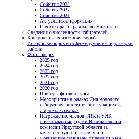
События 2023
События 2022
События 2021
Актуальная информация
Равные права - равные возможности
Сведения о численности избирателей
Контрольно-ревизионная служба
История выборов и референдумов на территории
района
Фотогалерея
2025 год
2024 год
2023 год
2022 год
2021 год
2020 год
Призеры фотоконкурса
Мероприятие в рамках Дня молодого
избирателя: анкетирование учащихся-
старшеклассников
Награждение членов ТИК и УИК
почетными наградами Избирательной
комиссии Иркутской области за
качественную подготовку и п
Обучающие семинары с членами УИК