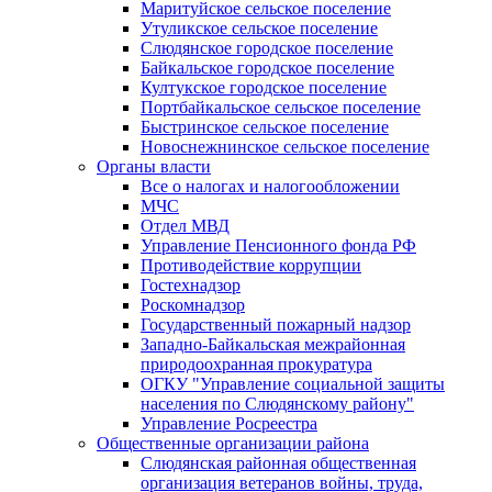
Маритуйское сельское поселение
Утуликское сельское поселение
Слюдянское городское поселение
Байкальское городское поселение
Култукское городское поселение
Портбайкальское сельское поселение
Быстринское сельское поселение
Новоснежнинское сельское поселение
Органы власти
Все о налогах и налогообложении
МЧС
Отдел МВД
Управление Пенсионного фонда РФ
Противодействие коррупции
Гостехнадзор
Роскомнадзор
Государственный пожарный надзор
Западно-Байкальская межрайонная
природоохранная прокуратура
ОГКУ "Управление социальной защиты
населения по Слюдянскому району"
Управление Росреестра
Общественные организации района
Слюдянская районная общественная
организация ветеранов войны, труда,