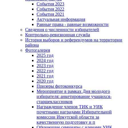
События 2023
События 2022
События 2021
Актуальная информация
Равные права - равные возможности
Сведения о численности избирателей
Контрольно-ревизионная служба
История выборов и референдумов на территории
района
Фотогалерея
2025 год
2024 год
2023 год
2022 год
2021 год
2020 год
Призеры фотоконкурса
Мероприятие в рамках Дня молодого
избирателя: анкетирование учащихся-
старшеклассников
Награждение членов ТИК и УИК
почетными наградами Избирательной
комиссии Иркутской области за
качественную подготовку и п
Обучающие семинары с членами УИК