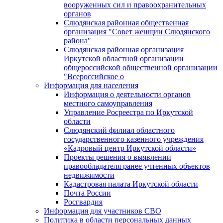
вооруженных сил и правоохранительных
органов
Слюдянская районная общественная
организация "Совет женщин Слюдянского
района"
Слюдянская районная организация
Иркутской областной организации
общероссийской общественной организации
"Всероссийское о
Информация для населения
Информация о деятельности органов
местного самоуправления
Управление Росреестра по Иркутской
области
Слюдянский филиал областного
государственного казенного учреждения
«Кадровый центр Иркутской области»
Проекты решения о выявлении
правообладателя ранее учтенных объектов
недвижимости
Кадастровая палата Иркутской области
Почта России
Росгвардия
Информация для участников СВО
Политика в области персональных данных