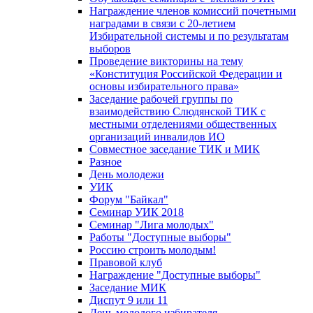
Награждение членов комиссий почетными
наградами в связи с 20-летием
Избирательной системы и по результатам
выборов
Проведение викторины на тему
«Конституция Российской Федерации и
основы избирательного права»
Заседание рабочей группы по
взаимодействию Слюдянской ТИК с
местными отделениями общественных
организаций инвалидов ИО
Совместное заседание ТИК и МИК
Разное
День молодежи
УИК
Форум "Байкал"
Семинар УИК 2018
Семинар "Лига молодых"
Работы "Доступные выборы"
Россию строить молодым!
Правовой клуб
Награждение "Доступные выборы"
Заседание МИК
Диспут 9 или 11
День молодого избирателя