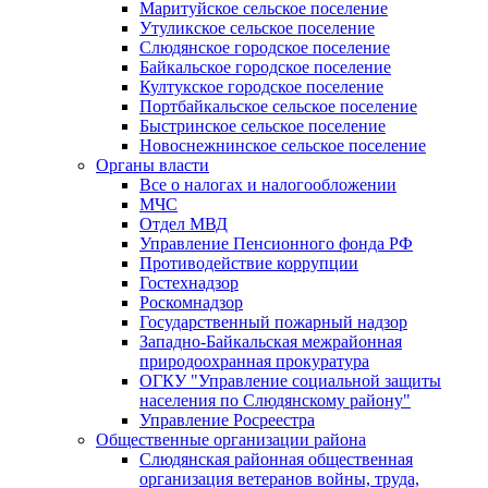
Маритуйское сельское поселение
Утуликское сельское поселение
Слюдянское городское поселение
Байкальское городское поселение
Култукское городское поселение
Портбайкальское сельское поселение
Быстринское сельское поселение
Новоснежнинское сельское поселение
Органы власти
Все о налогах и налогообложении
МЧС
Отдел МВД
Управление Пенсионного фонда РФ
Противодействие коррупции
Гостехнадзор
Роскомнадзор
Государственный пожарный надзор
Западно-Байкальская межрайонная
природоохранная прокуратура
ОГКУ "Управление социальной защиты
населения по Слюдянскому району"
Управление Росреестра
Общественные организации района
Слюдянская районная общественная
организация ветеранов войны, труда,