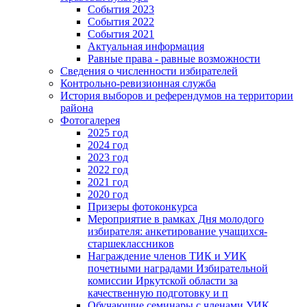
События 2023
События 2022
События 2021
Актуальная информация
Равные права - равные возможности
Сведения о численности избирателей
Контрольно-ревизионная служба
История выборов и референдумов на территории
района
Фотогалерея
2025 год
2024 год
2023 год
2022 год
2021 год
2020 год
Призеры фотоконкурса
Мероприятие в рамках Дня молодого
избирателя: анкетирование учащихся-
старшеклассников
Награждение членов ТИК и УИК
почетными наградами Избирательной
комиссии Иркутской области за
качественную подготовку и п
Обучающие семинары с членами УИК