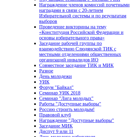
Награждение членов комиссий почетными
наградами в связи с 20-летием
Избирательной системы и по результатам
выборов
Проведение викторины на тему
«Конституция Российской Федерации и
основы избирательного права»
Заседание рабочей группы по
взаимодействию Слюдянской ТИК с
местными отделениями общественных
организаций инвалидов ИО
Совместное заседание ТИК и МИК
Разное
День молодежи
УИК
Форум "Байкал"
Семинар УИК 2018
Семинар "Лига молодых"
Работы "Доступные выборы"
Россию строить молодым!
Правовой клуб
Награждение "Доступные выборы"
Заседание МИК
Диспут 9 или 11
День молодого избирателя