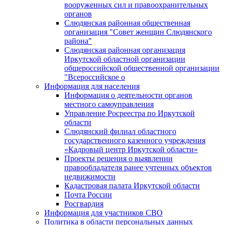
вооруженных сил и правоохранительных
органов
Слюдянская районная общественная
организация "Совет женщин Слюдянского
района"
Слюдянская районная организация
Иркутской областной организации
общероссийской общественной организации
"Всероссийское о
Информация для населения
Информация о деятельности органов
местного самоуправления
Управление Росреестра по Иркутской
области
Слюдянский филиал областного
государственного казенного учреждения
«Кадровый центр Иркутской области»
Проекты решения о выявлении
правообладателя ранее учтенных объектов
недвижимости
Кадастровая палата Иркутской области
Почта России
Росгвардия
Информация для участников СВО
Политика в области персональных данных