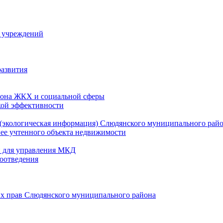
й учреждений
развития
зона ЖКХ и социальной сферы
кой эффективности
(экологическая информация) Слюдянского муниципального рай
нее учтенного объекта недвижимости
и для управления МКД
оотведения
их прав Слюдянского муниципального района