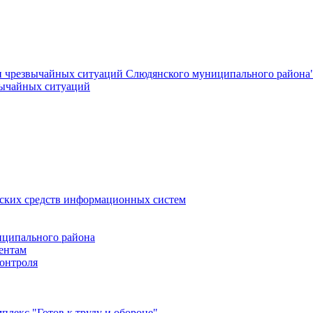
и чрезвычайных ситуаций Слюдянского муниципального района
вычайных ситуаций
еских средств информационных систем
ципального района
ентам
онтроля
лекс "Готов к труду и обороне"