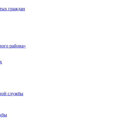
тых граждан
ого района»
х
ьной службы
жбы