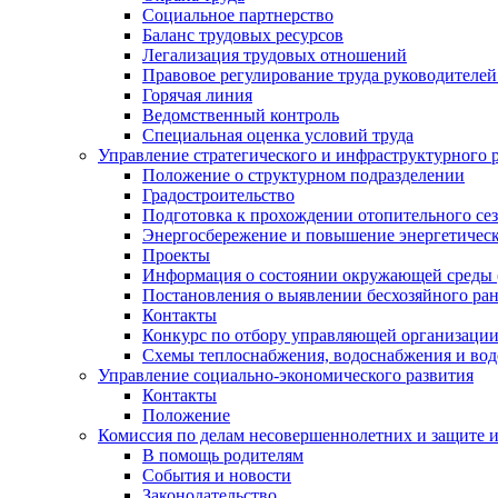
Социальное партнерство
Баланс трудовых ресурсов
Легализация трудовых отношений
Правовое регулирование труда руководителе
Горячая линия
Ведомственный контроль
Специальная оценка условий труда
Управление стратегического и инфраструктурного 
Положение о структурном подразделении
Градостроительство
Подготовка к прохождении отопительного се
Энергосбережение и повышение энергетичес
Проекты
Информация о состоянии окружающей среды 
Постановления о выявлении бесхозяйного ра
Контакты
Конкурс по отбору управляющей организаци
Схемы теплоснабжения, водоснабжения и вод
Управление социально-экономического развития
Контакты
Положение
Комиссия по делам несовершеннолетних и защите 
В помощь родителям
События и новости
Законодательство