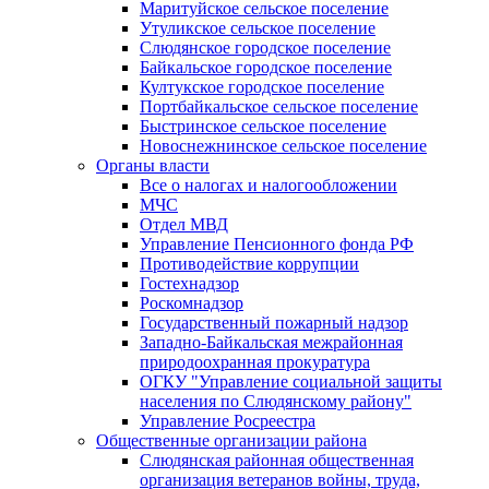
Маритуйское сельское поселение
Утуликское сельское поселение
Слюдянское городское поселение
Байкальское городское поселение
Култукское городское поселение
Портбайкальское сельское поселение
Быстринское сельское поселение
Новоснежнинское сельское поселение
Органы власти
Все о налогах и налогообложении
МЧС
Отдел МВД
Управление Пенсионного фонда РФ
Противодействие коррупции
Гостехнадзор
Роскомнадзор
Государственный пожарный надзор
Западно-Байкальская межрайонная
природоохранная прокуратура
ОГКУ "Управление социальной защиты
населения по Слюдянскому району"
Управление Росреестра
Общественные организации района
Слюдянская районная общественная
организация ветеранов войны, труда,