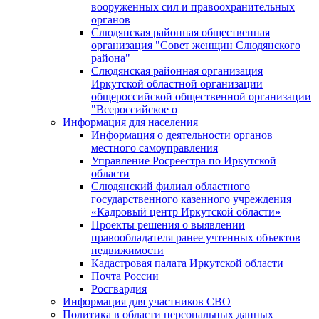
вооруженных сил и правоохранительных
органов
Слюдянская районная общественная
организация "Совет женщин Слюдянского
района"
Слюдянская районная организация
Иркутской областной организации
общероссийской общественной организации
"Всероссийское о
Информация для населения
Информация о деятельности органов
местного самоуправления
Управление Росреестра по Иркутской
области
Слюдянский филиал областного
государственного казенного учреждения
«Кадровый центр Иркутской области»
Проекты решения о выявлении
правообладателя ранее учтенных объектов
недвижимости
Кадастровая палата Иркутской области
Почта России
Росгвардия
Информация для участников СВО
Политика в области персональных данных