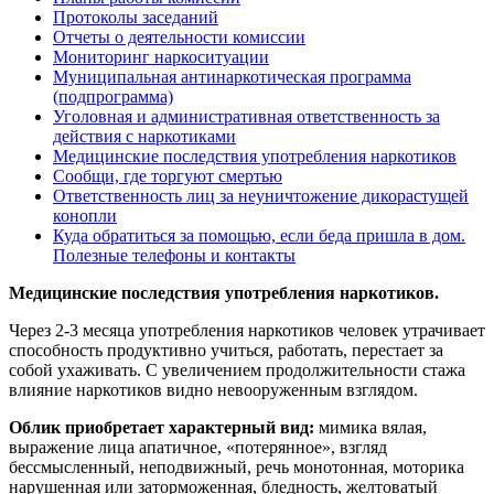
Протоколы заседаний
Отчеты о деятельности комиссии
Мониторинг наркоситуации
Муниципальная антинаркотическая программа
(подпрограмма)
Уголовная и административная ответственность за
действия с наркотиками
Медицинские последствия употребления наркотиков
Сообщи, где торгуют смертью
Ответственность лиц за неуничтожение дикорастущей
конопли
Куда обратиться за помощью, если беда пришла в дом.
Полезные телефоны и контакты
Медицинские последствия употребления наркотиков.
Через 2-3 месяца употребления наркотиков человек утрачивает
способность продуктивно учиться, работать, перестает за
собой ухаживать. С увеличением продолжительности стажа
влияние наркотиков видно невооруженным взглядом.
Облик приобретает характерный вид:
мимика вялая,
выражение лица апатичное, «потерянное», взгляд
бессмысленный, неподвижный, речь монотонная, моторика
нарушенная или заторможенная, бледность, желтоватый