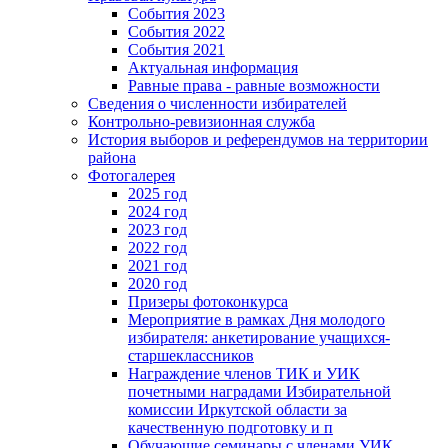
События 2023
События 2022
События 2021
Актуальная информация
Равные права - равные возможности
Сведения о численности избирателей
Контрольно-ревизионная служба
История выборов и референдумов на территории
района
Фотогалерея
2025 год
2024 год
2023 год
2022 год
2021 год
2020 год
Призеры фотоконкурса
Мероприятие в рамках Дня молодого
избирателя: анкетирование учащихся-
старшеклассников
Награждение членов ТИК и УИК
почетными наградами Избирательной
комиссии Иркутской области за
качественную подготовку и п
Обучающие семинары с членами УИК