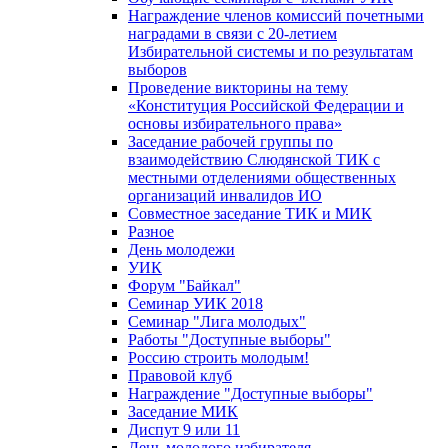
Награждение членов комиссий почетными
наградами в связи с 20-летием
Избирательной системы и по результатам
выборов
Проведение викторины на тему
«Конституция Российской Федерации и
основы избирательного права»
Заседание рабочей группы по
взаимодействию Слюдянской ТИК с
местными отделениями общественных
организаций инвалидов ИО
Совместное заседание ТИК и МИК
Разное
День молодежи
УИК
Форум "Байкал"
Семинар УИК 2018
Семинар "Лига молодых"
Работы "Доступные выборы"
Россию строить молодым!
Правовой клуб
Награждение "Доступные выборы"
Заседание МИК
Диспут 9 или 11
День молодого избирателя